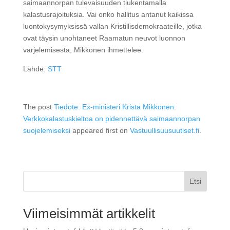
saimaannorpan tulevaisuuden tiukentamalla
kalastusrajoituksia. Vai onko hallitus antanut kaikissa
luontokysymyksissä vallan Kristillisdemokraateille, jotka
ovat täysin unohtaneet Raamatun neuvot luonnon
varjelemisesta, Mikkonen ihmettelee.
Lähde:
STT
The post
Tiedote: Ex-ministeri Krista Mikkonen:
Verkkokalastuskieltoa on pidennettävä saimaannorpan
suojelemiseksi
appeared first on
Vastuullisuusuutiset.fi
.
Etsi
Viimeisimmät artikkelit