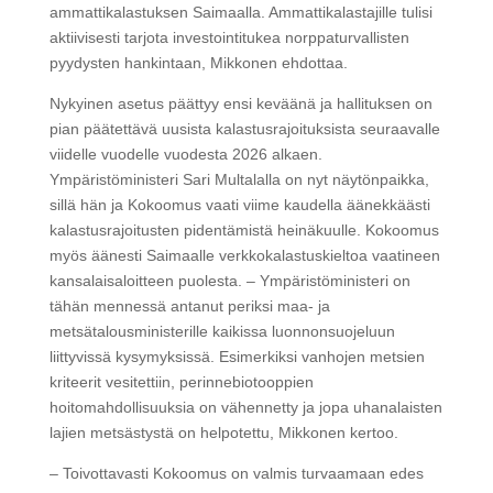
ammattikalastuksen Saimaalla. Ammattikalastajille tulisi
aktiivisesti tarjota investointitukea norppaturvallisten
pyydysten hankintaan, Mikkonen ehdottaa.
Nykyinen asetus päättyy ensi keväänä ja hallituksen on
pian päätettävä uusista kalastusrajoituksista seuraavalle
viidelle vuodelle vuodesta 2026 alkaen.
Ympäristöministeri Sari Multalalla on nyt näytönpaikka,
sillä hän ja Kokoomus vaati viime kaudella äänekkäästi
kalastusrajoitusten pidentämistä heinäkuulle. Kokoomus
myös äänesti Saimaalle verkkokalastuskieltoa vaatineen
kansalaisaloitteen puolesta. – Ympäristöministeri on
tähän mennessä antanut periksi maa- ja
metsätalousministerille kaikissa luonnonsuojeluun
liittyvissä kysymyksissä. Esimerkiksi vanhojen metsien
kriteerit vesitettiin, perinnebiotooppien
hoitomahdollisuuksia on vähennetty ja jopa uhanalaisten
lajien metsästystä on helpotettu, Mikkonen kertoo.
– Toivottavasti Kokoomus on valmis turvaamaan edes