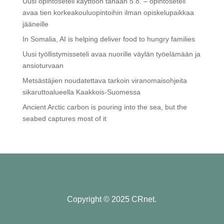
Uusi opintoseteli käyttöön tänään 5.8. – opintoseteli
avaa tien korkeakouluopintoihin ilman opiskelupaikkaa
jääneille
In Somalia, AI is helping deliver food to hungry families
Uusi työllistymisseteli avaa nuorille väylän työelämään ja
ansioturvaan
Metsästäjien noudatettava tarkoin viranomaisohjeita
sikaruttoalueella Kaakkois-Suomessa
Ancient Arctic carbon is pouring into the sea, but the
seabed captures most of it
Copyright © 2025 CRnet.