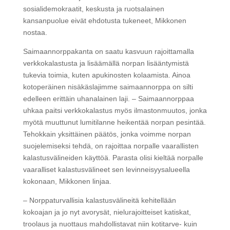
sosialidemokraatit, keskusta ja ruotsalainen
kansanpuolue eivät ehdotusta tukeneet, Mikkonen
nostaa.
Saimaannorppakanta on saatu kasvuun rajoittamalla
verkkokalastusta ja lisäämällä norpan lisääntymistä
tukevia toimia, kuten apukinosten kolaamista. Ainoa
kotoperäinen nisäkäslajimme saimaannorppa on silti
edelleen erittäin uhanalainen laji. – Saimaannorppaa
uhkaa paitsi verkkokalastus myös ilmastonmuutos, jonka
myötä muuttunut lumitilanne heikentää norpan pesintää.
Tehokkain yksittäinen päätös, jonka voimme norpan
suojelemiseksi tehdä, on rajoittaa norpalle vaarallisten
kalastusvälineiden käyttöä. Parasta olisi kieltää norpalle
vaaralliset kalastusvälineet sen levinneisyysalueella
kokonaan, Mikkonen linjaa.
– Norppaturvallisia kalastusvälineitä kehitellään
kokoajan ja jo nyt avorysät, nielurajoitteiset katiskat,
troolaus ja nuottaus mahdollistavat niin kotitarve- kuin