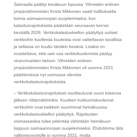
Saimaalla päättyi kesäkuun lopussa. Vihreiden entinen
ympäristöministeri Krista Mikkonen vaatii hallitukselta
toimia saimaannorpan suojelemiseksi, kun
kalastusrajoituksista päätetään seuraavan kerran
keväällä 2026. Verkkokalastuskiellon päätyttyä uutiset
verkkoihin kuolleista kuuteista ovat valitettavan tavallisia
ja sellaisia on kuultu tänäkin kesänä. Lisäksi on
muistettava, että vain osa verkkokuolemista päätyy
viranomaisten tietoon. Vihreiden entinen
ympäristöministeri Krista Mikkonen oli vuonna 2021
päättämässä nyt voimassa olevista
verkkokalastusrajoituksista.
– Verkkokalastusrajoitukset osoittautuvat vuosi toisensa
jälkeen riittämättömiksi. Kuuttien hukkumiskuolemat
verkkoihin ovat kaikkein suurimmat heinäkuussa
verkkokalastuskiellon päätyttyä. Rajoitusten
voimassaoloa tulee pidentää vähintään heinäkuun
loppuun saimaannorpan suojelemiseksi. Ehdotimme tätä
valtioneuvostolle jo vuonna 2021, mutta