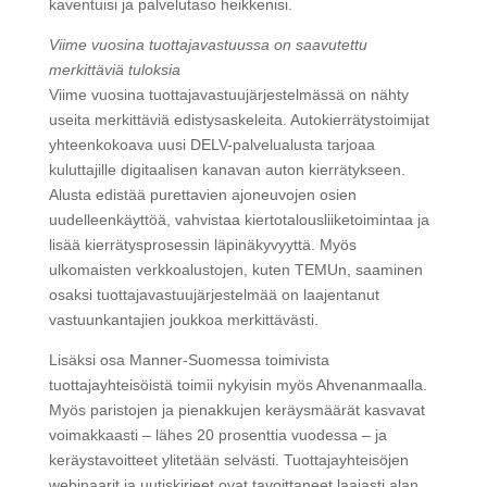
kaventuisi ja palvelutaso heikkenisi.
Viime vuosina tuottajavastuussa on saavutettu
merkittäviä tuloksia
Viime vuosina tuottajavastuujärjestelmässä on nähty
useita merkittäviä edistysaskeleita. Autokierrätystoimijat
yhteenkokoava uusi DELV-palvelualusta tarjoaa
kuluttajille digitaalisen kanavan auton kierrätykseen.
Alusta edistää purettavien ajoneuvojen osien
uudelleenkäyttöä, vahvistaa kiertotalousliiketoimintaa ja
lisää kierrätysprosessin läpinäkyvyyttä. Myös
ulkomaisten verkkoalustojen, kuten TEMUn, saaminen
osaksi tuottajavastuujärjestelmää on laajentanut
vastuunkantajien joukkoa merkittävästi.
Lisäksi osa Manner-Suomessa toimivista
tuottajayhteisöistä toimii nykyisin myös Ahvenanmaalla.
Myös paristojen ja pienakkujen keräysmäärät kasvavat
voimakkaasti – lähes 20 prosenttia vuodessa – ja
keräystavoitteet ylitetään selvästi. Tuottajayhteisöjen
webinaarit ja uutiskirjeet ovat tavoittaneet laajasti alan