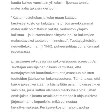
kautta kulkee vuosittain yli kaksi miljoonaa tonnia
materiaalia takaisin kiertoon.
”Kustannustehokas ja koko maan kattava
keräysverkosto on kuluttajan etu. Jos arvokkaimmat
materiaalit poimittaisiin välistä, verkoston ylläpito
kallistuu – ja kustannukset siirtyvät lopulta kuluttajien
maksettavaksi tuotteiden hinnoissa”, Tuottajayhteisöjen
neuvottelukunnan (TYNK), puheenjohtaja Juha Kenraali
huomauttaa.
Ensisijainen oikeus turvaa kokonaisuuden toimivuuden
Tuottajan ensisijainen oikeus varmistaa, että
tuottajayhteisöt koordinoivat tuottajavastuun alaisten
tuotteiden jätehuollon kokonaisuutena. Tämä takaa, että
kaikki jakeet kerätään ja käsitellään asianmukaisesti – ei
vain niitä, joilla sattuu olemaan markkina-arvoa. Ilman
ensisijaista oikeutta arvokkaat materiaalit ohjautuisivat
järjestelmän ulkopuolelle, mikä voi nostaa
kierrätysmaksuja. Keräysverkoston rahoituspohja