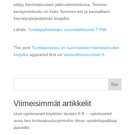
säilyy kiertotalouslain jatkovalmistelussa. Toimiva
keräysverkosto on koko Suomen etu ja kansallisen
kierrätysjärjestelmän kivijalka.
Lähde:
Tuottajayhteisöjen neuvottelukunta TYNK
The post
Tuottajavastuu on suomalaisen kiertotalouden
kivijalka
appeared first on
Vastuullisuusuutiset.fi
.
Etsi
Viimeisimmät artikkelit
Uusi opintoseteli käyttöön tänään 5.8. – opintoseteli
avaa tien korkeakouluopintoihin ilman opiskelupaikkaa
jääneille