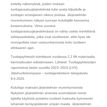
esitetty näkemyksiä, joiden mukaan
tuottajavastuujärjestelmää tulisi avata kilpailulle ja
tuottajan ensisijainen oikeus poistaa. Järjestelmän
murentuminen näkyisi suoraan kuluttajille kasvavina
kustannuksina. Viime vuosina
tuottajavastuujärjestelmässä on nähty useita merkittäviä
edistysaskeleita, jotka ovat osoittaneet, ettei kyse ole
monopolista vaan vastuunkannosta koko tuotteen
elinkaaren ajan.
Tuottajayhteisöt toimittavat vuodessa 2,2 Mt materiaalia
kiertotalouden edistämiseen. Lähteet: Tuottajayhteisöjen
raportoimat tiedot vuosilta 2023–2024 (LVV);
Jätehuoltokompassi – tuottajarekisterin tietopalvelu
8.6.2026.
Kuluttaja maksaisi järjestelmän murentumisesta
Nykyisen järjestelmän ansiosta suomalaiset voivat
lajitella käytöstä poistetut tuotteet maksutta kymmeniin
tuhansiin keräyspisteisiin ympäri maata. Järjestelmän