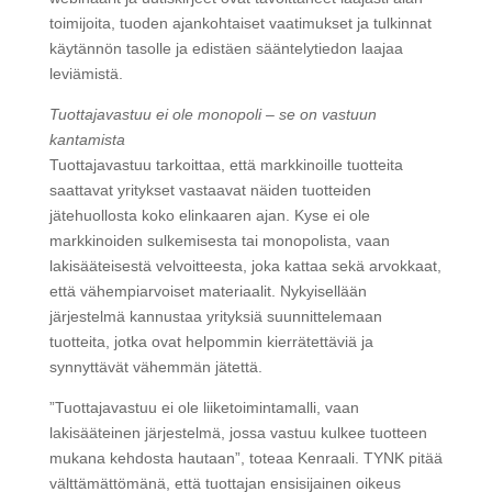
toimijoita, tuoden ajankohtaiset vaatimukset ja tulkinnat
käytännön tasolle ja edistäen sääntelytiedon laajaa
leviämistä.
Tuottajavastuu ei ole monopoli – se on vastuun
kantamista
Tuottajavastuu tarkoittaa, että markkinoille tuotteita
saattavat yritykset vastaavat näiden tuotteiden
jätehuollosta koko elinkaaren ajan. Kyse ei ole
markkinoiden sulkemisesta tai monopolista, vaan
lakisääteisestä velvoitteesta, joka kattaa sekä arvokkaat,
että vähempiarvoiset materiaalit. Nykyisellään
järjestelmä kannustaa yrityksiä suunnittelemaan
tuotteita, jotka ovat helpommin kierrätettäviä ja
synnyttävät vähemmän jätettä.
”Tuottajavastuu ei ole liiketoimintamalli, vaan
lakisääteinen järjestelmä, jossa vastuu kulkee tuotteen
mukana kehdosta hautaan”, toteaa Kenraali. TYNK pitää
välttämättömänä, että tuottajan ensisijainen oikeus