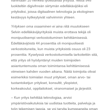
vähintään 10 henkeä työllistävää yritystä. Niistä 548
luokiteltiin digivihreän siirtymän edelläkävijöiksi eli
yrityksiksi, joissa digitaalinen teknologia ja ekologinen
kestävyys kytkeytyivät vahvimmin yhteen.
Yrityksen oma osaaminen ei aina riitä muutokseen
Selvin edelläkävijäyrityksiä muista erottava tekijä oli
monipuolisempi verkostoituminen kehittämisessä.
Edelläkävijöistä 44 prosenttia oli monipuolisesti
verkostoituneita, kun muista yrityksistä osuus oli 23
prosenttia. Kyselyssä verkostoitumisella tarkoitettiin sitä,
että yritys oli hyödyntänyt muiden toimijoiden
asiantuntemusta oman toimintansa kehittämisessä
viimeisen kahden vuoden aikana. Näitä toimijoita olivat
esimerkiksi toimialan muut yritykset, oman arvo- tai
tuotantoketjun yritykset, konsultit, yliopistot,
korkeakoulut, oppilaitokset, viranomaiset ja järjestöt.
– Kun yritys kehittää teknologiaa, arvioi
ympäristövaikutuksia tai uudistaa tuotteita, palveluja ja
työn tekemisen tapoja, se voi tarvita kumppaneita oman