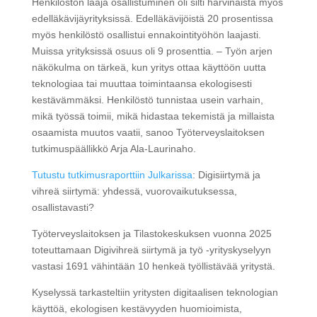
Henkilöstön laaja osallistuminen oli silti harvinaista myös
edelläkävijäyrityksissä. Edelläkävijöistä 20 prosentissa
myös henkilöstö osallistui ennakointityöhön laajasti.
Muissa yrityksissä osuus oli 9 prosenttia. – Työn arjen
näkökulma on tärkeä, kun yritys ottaa käyttöön uutta
teknologiaa tai muuttaa toimintaansa ekologisesti
kestävämmäksi. Henkilöstö tunnistaa usein varhain,
mikä työssä toimii, mikä hidastaa tekemistä ja millaista
osaamista muutos vaatii, sanoo Työterveyslaitoksen
tutkimuspäällikkö Arja Ala-Laurinaho.
Tutustu tutkimusraporttiin Julkarissa
: Digisiirtymä ja
vihreä siirtymä: yhdessä, vuorovaikutuksessa,
osallistavasti?
Työterveyslaitoksen ja Tilastokeskuksen vuonna 2025
toteuttamaan Digivihreä siirtymä ja työ -yrityskyselyyn
vastasi 1691 vähintään 10 henkeä työllistävää yritystä.
Kyselyssä tarkasteltiin yritysten digitaalisen teknologian
käyttöä, ekologisen kestävyyden huomioimista,