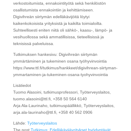
verkostoitumista, ennakointityötä sekä henkilöstön
osallistumista ennakointiin ja kehittämiseen.
Digivihreän siirtymän edelläkävijöitä löytyi
kaikenkokoisista yrityksistä ja kaikilta toimialoilta.
Suhteellisesti eniten niitä oli sähkö-, kaasu-, lämpö- ja
vesihuollossa sekä ammatillisissa, tieteellisissä ja
teknisissä palveluissa.
Tutkimuksen hankesivu: Digivihreän siirtymän
ymmärtäminen ja tukeminen osana työhyvinvointia
https://www.ttl.fi/tutkimus/hankkeet/digivihrean-siirtyman-
ymmartaminen-ja-tukeminen-osana-tyohyvinvointia
Lisätiedot
Tuomo Alasoini, tutkimusprofessori, Työterveyslaitos,
tuomo.alasoini@ttl.fi, +358 50 564 6140
Arja Ala-Laurinaho, tutkimuspäällikkö, Työterveyslaitos,
arja.ala-laurinaho@ttl.fi, +358 40 562 0906
Lähde:
Työterveyslaitos
The post
Tutkimus: Edelläkävijäyritykset hyödyntävät