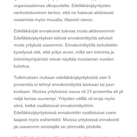
organisaationsa ulkopuolelta. Edelläkävijäyritysten
verkostoituminen kertoo, että ne hakevat aktiivisesti
osaamista myös muualta, Alasoini sanoo.
Edelläkävijät ennakoivat tulevaa muita aktiivisemmin
Edelläkävijäyritykset tekivät ennakointityötä selvästi
muita yrityksiä useammin. Ennakointityöllä tarkoitettiin
kyselyssä sitä, että yritys arvioi, miltä sen toiminta ja
toimintaympäristö voivat näyttää muutaman vuoden
kuluttua.
Tutkimuksen mukaan edelläkävijäyrityksistä vain 5
prosenttia ei tehnyt ennakointityötä lainkaan tai juuri
koskaan. Muissa yrityksissä osuus oli 23 prosenttia eli yli
neljä kertaa suurempi. Yritysten välillä oli eroja myös
siinä, ketkä osallistuivat ennakointityöhön.
Edelläkävijäyrityksissä ennakointiin osallistuivat usein
laajasti myös esihenkilöt. Muissa yrityksissä ennakointi
jäi useammin omistajille tai ylimmälle johdolle.