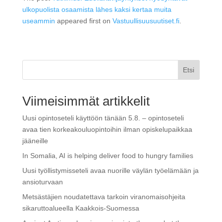
ulkopuolista osaamista lähes kaksi kertaa muita
useammin
appeared first on
Vastuullisuusuutiset.fi
.
Etsi
Viimeisimmät artikkelit
Uusi opintoseteli käyttöön tänään 5.8. – opintoseteli
avaa tien korkeakouluopintoihin ilman opiskelupaikkaa
jääneille
In Somalia, AI is helping deliver food to hungry families
Uusi työllistymisseteli avaa nuorille väylän työelämään ja
ansioturvaan
Metsästäjien noudatettava tarkoin viranomaisohjeita
sikaruttoalueella Kaakkois-Suomessa