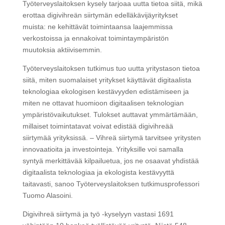
Työterveyslaitoksen kysely tarjoaa uutta tietoa siitä, mikä
erottaa digivihreän siirtymän edelläkävijäyritykset
muista: ne kehittävät toimintaansa laajemmissa
verkostoissa ja ennakoivat toimintaympäristön
muutoksia aktiivisemmin.
Työterveyslaitoksen tutkimus tuo uutta yritystason tietoa
siitä, miten suomalaiset yritykset käyttävät digitaalista
teknologiaa ekologisen kestävyyden edistämiseen ja
miten ne ottavat huomioon digitaalisen teknologian
ympäristövaikutukset. Tulokset auttavat ymmärtämään,
millaiset toimintatavat voivat edistää digivihreää
siirtymää yrityksissä. – Vihreä siirtymä tarvitsee yritysten
innovaatioita ja investointeja. Yrityksille voi samalla
syntyä merkittävää kilpailuetua, jos ne osaavat yhdistää
digitaalista teknologiaa ja ekologista kestävyyttä
taitavasti, sanoo Työterveyslaitoksen tutkimusprofessori
Tuomo Alasoini.
Digivihreä siirtymä ja työ -kyselyyn vastasi 1691