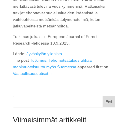
merkittävästi tulevina vuosikymmeninä. Ratkaisuksi
tutkijat ehdottavat suojelualueiden lisäämistä ja
vaihtoehtoisia metsänkäsittelymenetelmiä, kuten
jatkuvapeitteistä metsänhoitoa.
Tutkimus julkaistiin European Journal of Forest
Research -lehdessä 13.9.2025.
Lähde:
Jyväskylän yliopisto
The post
Tutkimus: Tehometsätalous uhkaa
monimuotoisuutta myös Suomessa
appeared first on
Vastuullisuusuutiset.fi
.
Etsi
Viimeisimmät artikkelit