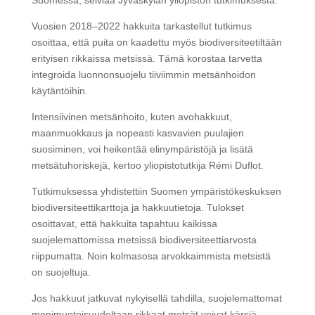
Suomessa, selviää Jyväskylän yliopiston tutkimuksesta.
Vuosien 2018–2022 hakkuita tarkastellut tutkimus
osoittaa, että puita on kaadettu myös biodiversiteetiltään
erityisen rikkaissa metsissä. Tämä korostaa tarvetta
integroida luonnonsuojelu tiiviimmin metsänhoidon
käytäntöihin.
Intensiivinen metsänhoito, kuten avohakkuut,
maanmuokkaus ja nopeasti kasvavien puulajien
suosiminen, voi heikentää elinympäristöjä ja lisätä
metsätuhoriskejä, kertoo yliopistotutkija Rémi Duflot.
Tutkimuksessa yhdistettiin Suomen ympäristökeskuksen
biodiversiteettikarttoja ja hakkuutietoja. Tulokset
osoittavat, että hakkuita tapahtuu kaikissa
suojelemattomissa metsissä biodiversiteettiarvosta
riippumatta. Noin kolmasosa arvokkaimmista metsistä
on suojeltuja.
Jos hakkuut jatkuvat nykyisellä tahdilla, suojelemattomat
monimuotoisuudeltaan rikkaat metsät voivat kärsiä