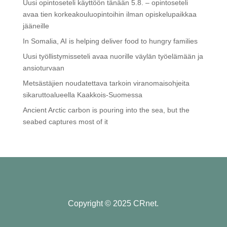
Uusi opintoseteli käyttöön tänään 5.8. – opintoseteli
avaa tien korkeakouluopintoihin ilman opiskelupaikkaa
jääneille
In Somalia, AI is helping deliver food to hungry families
Uusi työllistymisseteli avaa nuorille väylän työelämään ja
ansioturvaan
Metsästäjien noudatettava tarkoin viranomaisohjeita
sikaruttoalueella Kaakkois-Suomessa
Ancient Arctic carbon is pouring into the sea, but the
seabed captures most of it
Copyright © 2025 CRnet.