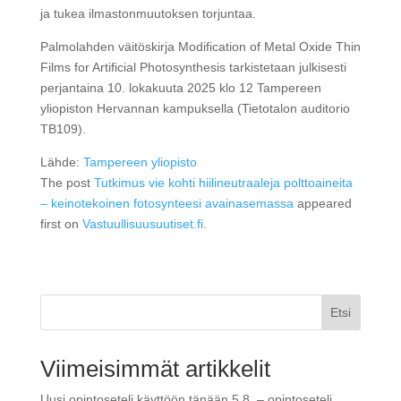
ja tukea ilmastonmuutoksen torjuntaa.
Palmolahden väitöskirja Modification of Metal Oxide Thin
Films for Artificial Photosynthesis tarkistetaan julkisesti
perjantaina 10. lokakuuta 2025 klo 12 Tampereen
yliopiston Hervannan kampuksella (Tietotalon auditorio
TB109).
Lähde:
Tampereen yliopisto
The post
Tutkimus vie kohti hiilineutraaleja polttoaineita
– keinotekoinen fotosynteesi avainasemassa
appeared
first on
Vastuullisuusuutiset.fi
.
Etsi
Viimeisimmät artikkelit
Uusi opintoseteli käyttöön tänään 5.8. – opintoseteli