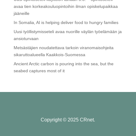
avaa tien korkeakouluopintoihin ilman opiskelupaikkaa
jääneille
In Somalia, AI is helping deliver food to hungry families
Uusi työllistymisseteli avaa nuorille väylän työelämään ja
ansioturvaan
Metsästäjien noudatettava tarkoin viranomaisohjeita
sikaruttoalueella Kaakkois-Suomessa
Ancient Arctic carbon is pouring into the sea, but the
seabed captures most of it
Copyright © 2025 CRnet.