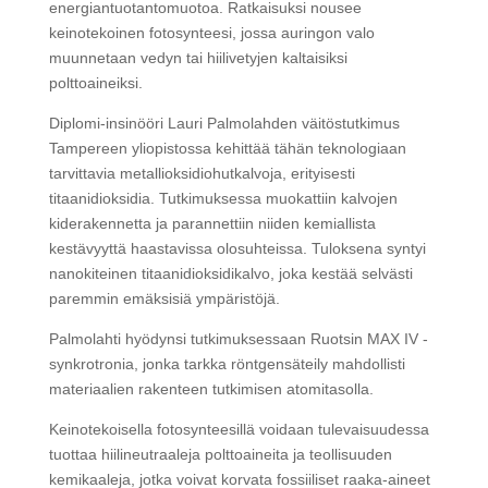
energiantuotantomuotoa. Ratkaisuksi nousee
keinotekoinen fotosynteesi, jossa auringon valo
muunnetaan vedyn tai hiilivetyjen kaltaisiksi
polttoaineiksi.
Diplomi-insinööri Lauri Palmolahden väitöstutkimus
Tampereen yliopistossa kehittää tähän teknologiaan
tarvittavia metallioksidiohutkalvoja, erityisesti
titaanidioksidia. Tutkimuksessa muokattiin kalvojen
kiderakennetta ja parannettiin niiden kemiallista
kestävyyttä haastavissa olosuhteissa. Tuloksena syntyi
nanokiteinen titaanidioksidikalvo, joka kestää selvästi
paremmin emäksisiä ympäristöjä.
Palmolahti hyödynsi tutkimuksessaan Ruotsin MAX IV -
synkrotronia, jonka tarkka röntgensäteily mahdollisti
materiaalien rakenteen tutkimisen atomitasolla.
Keinotekoisella fotosynteesillä voidaan tulevaisuudessa
tuottaa hiilineutraaleja polttoaineita ja teollisuuden
kemikaaleja, jotka voivat korvata fossiiliset raaka-aineet