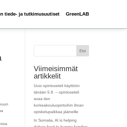
 tiede- ja tutkimusuutiset
GreenLAB
Etsi
a
Viimeisimmät
artikkelit
Uusi opintoseteli käyttöön
tänään 5.8. – opintoseteli
avaa tien
skuun
korkeakouluopintoihin ilman
aa
opiskelupaikkaa jääneille
In Somalia, AI is helping
essa.
deliver food to hungry families