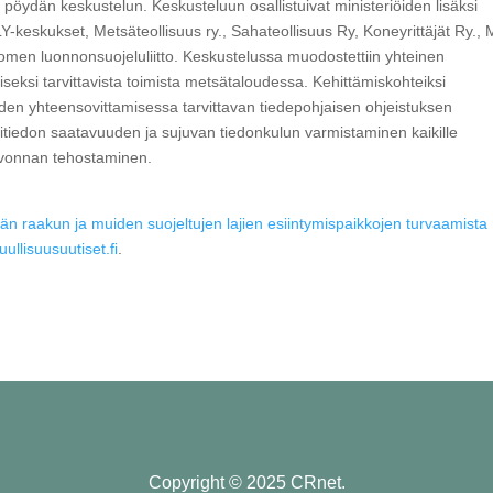
pöydän keskustelun. Keskusteluun osallistuivat ministeriöiden lisäksi
eskukset, Metsäteollisuus ry., Sahateollisuus Ry, Koneyrittäjät Ry.,
omen luonnonsuojeluliitto. Keskustelussa muodostettiin yhteinen
eksi tarvittavista toimista metsätaloudessa. Kehittämiskohteiksi
den yhteensovittamisessa tarvittavan tiedepohjaisen ohjeistuksen
ntitiedon saatavuuden ja sujuvan tiedonkulun varmistaminen kaikille
alvonnan tehostaminen.
än raakun ja muiden suojeltujen lajien esiintymispaikkojen turvaamista
uullisuusuutiset.fi
.
Copyright © 2025 CRnet.