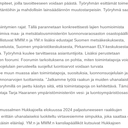
piteet, joilla tavoitteeseen voidaan päästä. Työryhmän esittämät toime
käytäntöihin ja mahdollisiin lainsäädännön muutostarpeisiin. Työryhmä sa
esiintymien rajat. Tällä parannetaan konkreettisesti lajien huomioimista
miva maa- ja metsätalousministeriön luonnonvaraosaston osastopäälli
allistuvat MMM:n ja YM:n lisäksi edustajat Suomen metsäkeskuksesta,
alveluista, Suomen ympäristökeskuksesta, Pirkanmaan ELY-keskuksesta
a. Työryhmä kuulee tarvittaessa asiantuntijoita. Lisäksi perustetaan
nen foorumi. Foorumin tarkoituksena on pohtia, miten toimintatapoja vo
ojelulain perusteella suojellut luontoarvot voidaan turvata
e muun muassa alan toimintatapoja, suosituksia, luonnonsuojelulain ja
uonnonarvojen tuottamista. ”Jatkamme työtä raakun ja muiden uhanalais
osryhmillä on jaettu käsitys siitä, että toimintatapoja on kehitettävä. Tä
htaja Tarja Haaranen ympäristöministeriön vesi- ja luontoympäristöosas
uomussalmen Hukkajoella elokuussa 2024 paljastuneeseen raakkujen
 erittäin uhanalaiseksi luokiteltu virtavesiemme simpukka, joka saattaa
käisin eläinlaji. YM:n ja MMM:n kansliapäälliköt kutsuivat Hukkajoen