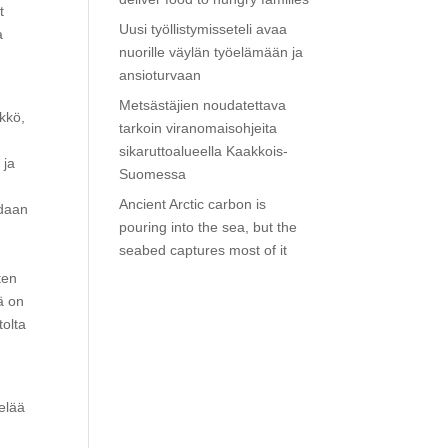
t
Uusi työllistymisseteli avaa
a
nuorille väylän työelämään ja
ansioturvaan
Metsästäjien noudatettava
kkö,
tarkoin viranomaisohjeita
sikaruttoalueella Kaakkois-
 ja
Suomessa
Ancient Arctic carbon is
idaan
pouring into the sea, but the
seabed captures most of it
ten
mä on
tolta
 elää