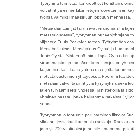
Työryhmä tunnistaa konkreettiset kehittämistoimen
voivat liittyä esimerkiksi tietojen luovuttamisen 
työnsä valmiiksi maaliskuun loppuun mennessä.
”Metsäalan toimijat tarvitsevat viranomaisilta laji
metsätaloudessa”, työryhmän puheenjohtajana toi
ylijohtaja Tuula Packalen toteaa. Työryhmään os
Metsähallituksen Metsätalous Oy:stä ja Luontop
Tapio Oy:stä. Sihteerinä toimii Tapio Oy:n edustaj
viranomaisten ja metsäsektorin toimijoiden yhtei
laajemmin kehittää ja yhtenäistää, jotta luonnonsu
metsätaloustoimien yhteydessä. Foorumi käsittele
metsälain valvontaan liittyviä kysymyksiä sekä l
lajien turvaamiseksi yhdessä. Ministeriöillä ja sid
yhteinen haaste, jonka haluamme ratkaista,” ylijo
sanoo.
Työryhmän ja foorumin perustaminen liittyvät S
yliajoon, jossa kuoli tuhansia raakkuja. Raakku on
jopa yli 200-vuotiaaksi ja on siten maamme pitkäi