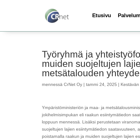
Etusivu
Palvelu
Työryhmä ja yhteistyöf
muiden suojeltujen laji
metsätalouden yhteyd
mennessä
CrNet Oy
|
tammi 24, 2025
|
Kestävän 
Ympäristöministeriön ja maa- ja metsätalousminis
jokihelmisimpukan eli raakun esiintymätiedon saa
loppuun mennessä. Lisäksi perustetaan viranomai
suojeltujen lajien esiintymätiedon saatavuuteen, aj
poistamalla raakun ja muiden suojeltujen lajien 