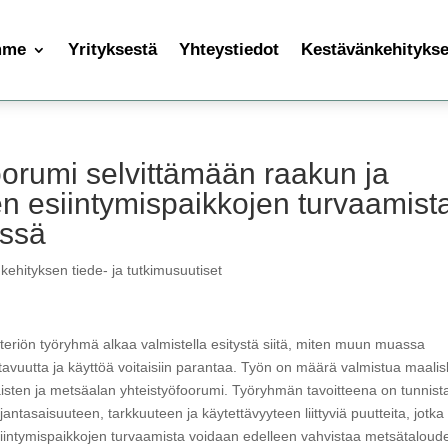
mme
Yrityksestä
Yhteystiedot
Kestävänkehityksen
oorumi selvittämään raakun ja
en esiintymispaikkojen turvaamist
essä
kehityksen tiede- ja tutkimusuutiset
teriön työryhmä alkaa valmistella esitystä siitä, miten muun muassa
tavuutta ja käyttöä voitaisiin parantaa. Työn on määrä valmistua maali
sten ja metsäalan yhteistyöfoorumi. Työryhmän tavoitteena on tunnist
antasaisuuteen, tarkkuuteen ja käytettävyyteen liittyviä puutteita, jotka
esiintymispaikkojen turvaamista voidaan edelleen vahvistaa metsätaloud