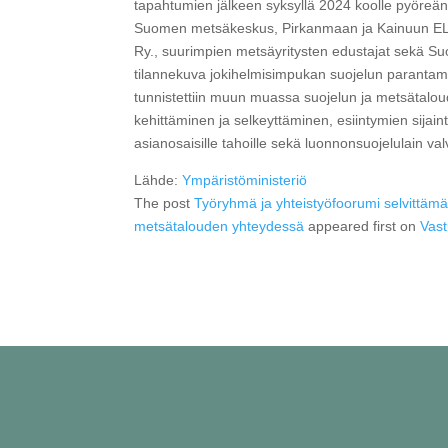
tapahtumien jälkeen syksyllä 2024 koolle pyöreän 
Suomen metsäkeskus, Pirkanmaan ja Kainuun ELY-k
Ry., suurimpien metsäyritysten edustajat sekä Su
tilannekuva jokihelmisimpukan suojelun parantamis
tunnistettiin muun muassa suojelun ja metsätalou
kehittäminen ja selkeyttäminen, esiintymien sijai
asianosaisille tahoille sekä luonnonsuojelulain v
Lähde:
Ympäristöministeriö
The post
Työryhmä ja yhteistyöfoorumi selvittämä
metsätalouden yhteydessä
appeared first on
Vast