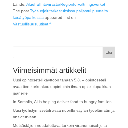
Lähde:
Aluehallintovirasto/Regionförvaltningsverket
The post
Työsuojelutarkastuksissa paljastui puutteita
kesätyöpaikoissa
appeared first on
Vastuullisuusuutiset.fi
.
Etsi
Viimeisimmät artikkelit
Uusi opintoseteli käyttöön tänään 5.8. – opintoseteli
avaa tien korkeakouluopintoihin ilman opiskelupaikkaa
jääneille
In Somalia, AI is helping deliver food to hungry families
Uusi työllistymisseteli avaa nuorille väylän työelämään ja
ansioturvaan
Metsästäjien noudatettava tarkoin viranomaisohjeita