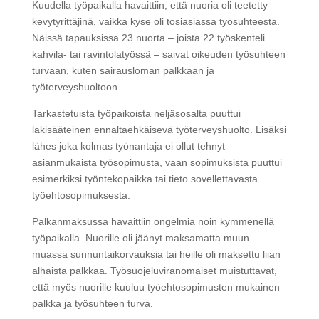
Kuudella työpaikalla havaittiin, että nuoria oli teetetty
kevytyrittäjinä, vaikka kyse oli tosiasiassa työsuhteesta.
Näissä tapauksissa 23 nuorta – joista 22 työskenteli
kahvila- tai ravintolatyössä – saivat oikeuden työsuhteen
turvaan, kuten sairausloman palkkaan ja
työterveyshuoltoon.
Tarkastetuista työpaikoista neljäsosalta puuttui
lakisääteinen ennaltaehkäisevä työterveyshuolto. Lisäksi
lähes joka kolmas työnantaja ei ollut tehnyt
asianmukaista työsopimusta, vaan sopimuksista puuttui
esimerkiksi työntekopaikka tai tieto sovellettavasta
työehtosopimuksesta.
Palkanmaksussa havaittiin ongelmia noin kymmenellä
työpaikalla. Nuorille oli jäänyt maksamatta muun
muassa sunnuntaikorvauksia tai heille oli maksettu liian
alhaista palkkaa. Työsuojeluviranomaiset muistuttavat,
että myös nuorille kuuluu työehtosopimusten mukainen
palkka ja työsuhteen turva.