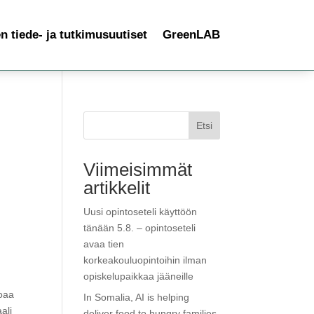
 tiede- ja tutkimusuutiset
GreenLAB
Etsi
Viimeisimmät
artikkelit
Uusi opintoseteli käyttöön
tänään 5.8. – opintoseteli
avaa tien
korkeakouluopintoihin ilman
opiskelupaikkaa jääneille
joaa
In Somalia, AI is helping
ali
deliver food to hungry families