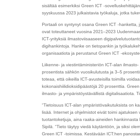
sisältää esimerkiksi Green ICT -sovelluskehittäjä
syyskuussa 2023 julkaistavia työkaluja, jotka tuke
Portaali on syntynyt osana Green ICT -hanketta, j
ovat toteuttaneet vuosina 2021–2023 Uudenmaan
ICT-yrityksiä ilmastoviisaaseen digipalvelutuotant
digihankintoja. Hanke on tietopankin ja työkaluke
organisaatiota ja perustanut Green ICT -ekosysteem
Liikenne- ja viestintäministeriön ICT-alan ilmasto
prosentista sähkön vuosikulutusta ja 3–5 prosent
toteaa, että oikeilla ICT-avusteisilla toimilla 
kokonaishiilidioksidipäästöjä 20 prosenttia. Gree
ilmasto- ja ympäristöystävällistä digitalisaatiota.
“Tietoisuus ICT-alan ympäristövaikutuksista on kas
lisää. Internet ja ohjelmistot eivät toimi ajatuksen 
tuotantoketjuja, aina raaka-aineiden hankinnasta 
Sipilä. “Tieto täytyy viedä käytäntöön, ja siksi o
Green ICT -toimissa. Kestävään ICT:hen panosta