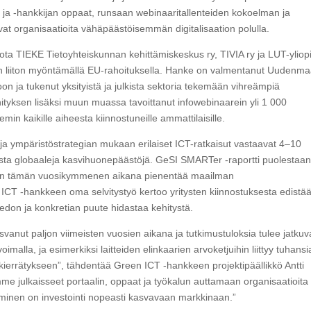
n ja -hankkijan oppaat, runsaan webinaaritallenteiden kokoelman ja
vat organisaatioita vähäpäästöisemmän digitalisaation polulla.
ota TIEKE Tietoyhteiskunnan kehittämiskeskus ry, TIVIA ry ja LUT-yliop
 liiton myöntämällä EU-rahoituksella. Hanke on valmentanut Uudenm
oon ja tukenut yksityistä ja julkista sektoria tekemään vihreämpiä
hityksen lisäksi muun muassa tavoittanut infowebinaarein yli 1 000
in kaikille aiheesta kiinnostuneille ammattilaisille.
- ja ympäristöstrategian mukaan erilaiset ICT-ratkaisut vastaavat 4–10
ista globaaleja kasvihuonepäästöjä. GeSI SMARTer -raportti puolestaa
voidaan tämän vuosikymmenen aikana pienentää maailman
n ICT -hankkeen oma selvitystyö kertoo yritysten kiinnostuksesta edistä
 Tiedon ja konkretian puute hidastaa kehitystä.
vanut paljon viimeisten vuosien aikana ja tutkimustuloksia tulee jatkuv
voimalla, ja esimerkiksi laitteiden elinkaarien arvoketjuihin liittyy tuhansi
kierrätykseen”, tähdentää Green ICT -hankkeen projektipäällikkö Antti
lemme julkaisseet portaalin, oppaat ja työkalun auttamaan organisaatioita
minen on investointi nopeasti kasvavaan markkinaan.”