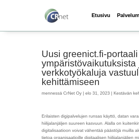
Etusivu
Palvelu
Uusi greenict.fi-portaali
ympäristövaikutuksista j
verkkotyökaluja vastuul
kehittämiseen
mennessä
CrNet Oy
|
elo 31, 2023
|
Kestävän keh
Erilaisten digipalvelujen runsas käyttö, datan vara
hiilijalanjäljen suureen kasvuun. Alalla on kuitenk
digitalisaatioon voivat vähentää päästöjä muilla alo
tietoa organisaatioille digitaalisen hiilijalanjälje