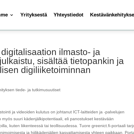
mme
Yrityksestä
Yhteystiedot
Kestävänkehityksen
 digitalisaation ilmasto- ja
ulkaistu, sisältää tietopankin ja
lisen digiliiketoiminnan
ityksen tiede- ja tutkimusuutiset
stointi ja videoiden kulutus on johtanut ICT-laitteiden ja -palvelujen
in myös suuri kädenjälkipotentiaali, eli panostukset kestävään
illa, kuten liikenteessä tai teollisuudessa. Tuore greenict.fi-portaali tar
n minimoimisesta ja hiilikädenjäljen kasvattamisesta yhteen paikkaan. Porta