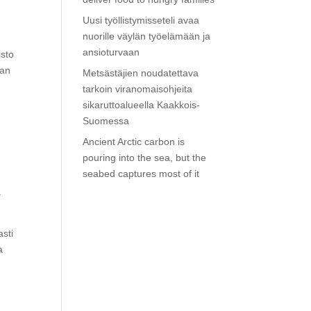
Uusi työllistymisseteli avaa
nuorille väylän työelämään ja
ansioturvaan
isto
aan
Metsästäjien noudatettava
tarkoin viranomaisohjeita
sikaruttoalueella Kaakkois-
Suomessa
Ancient Arctic carbon is
pouring into the sea, but the
n
seabed captures most of it
ä
asti
a