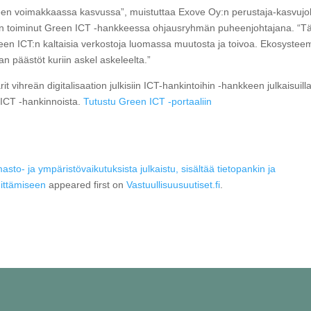
delleen voimakkaassa kasvussa”, muistuttaa Exove Oy:n perustaja-kasvujo
a on toiminut Green ICT -hankkeessa ohjausryhmän puheenjohtajana. “T
een ICT:n kaltaisia verkostoja luomassa muutosta ja toivoa. Ekosystee
 päästöt kuriin askel askeleelta.”
t vihreän digitalisaation julkisiin ICT-hankintoihin -hankkeen julkaisuilla
n ICT -hankinnoista.
Tutustu Green ICT -portaaliin
lmasto- ja ympäristövaikutuksista julkaistu, sisältää tietopankin ja
hittämiseen
appeared first on
Vastuullisuusuutiset.fi
.