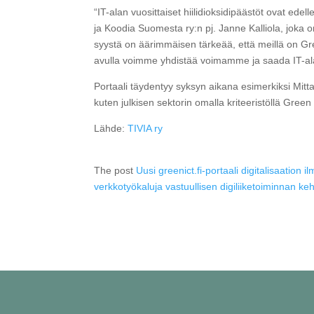
“IT-alan vuosittaiset hiilidioksidipäästöt ovat e
ja Koodia Suomesta ry:n pj. Janne Kalliola, jok
syystä on äärimmäisen tärkeää, että meillä on Gr
avulla voimme yhdistää voimamme ja saada IT-alan
Portaali täydentyy syksyn aikana esimerkiksi Mittari
kuten julkisen sektorin omalla kriteeristöllä Gree
Lähde:
TIVIA ry
The post
Uusi greenict.fi-portaali digitalisaation i
verkkotyökaluja vastuullisen digiliiketoiminnan ke