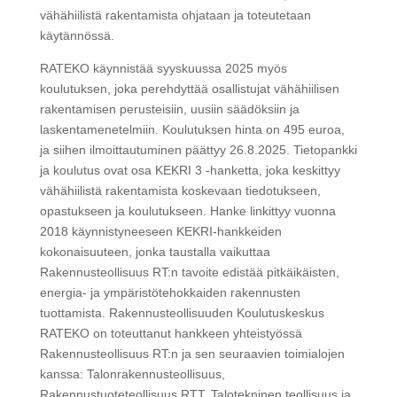
vähähiilistä rakentamista ohjataan ja toteutetaan
käytännössä.
RATEKO käynnistää syyskuussa 2025 myös
koulutuksen, joka perehdyttää osallistujat vähähiilisen
rakentamisen perusteisiin, uusiin säädöksiin ja
laskentamenetelmiin. Koulutuksen hinta on 495 euroa,
ja siihen ilmoittautuminen päättyy 26.8.2025. Tietopankki
ja koulutus ovat osa KEKRI 3 -hanketta, joka keskittyy
vähähiilistä rakentamista koskevaan tiedotukseen,
opastukseen ja koulutukseen. Hanke linkittyy vuonna
2018 käynnistyneeseen KEKRI-hankkeiden
kokonaisuuteen, jonka taustalla vaikuttaa
Rakennusteollisuus RT:n tavoite edistää pitkäikäisten,
energia- ja ympäristötehokkaiden rakennusten
tuottamista. Rakennusteollisuuden Koulutuskeskus
RATEKO on toteuttanut hankkeen yhteistyössä
Rakennusteollisuus RT:n ja sen seuraavien toimialojen
kanssa: Talonrakennusteollisuus,
Rakennustuoteteollisuus RTT, Talotekninen teollisuus ja