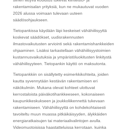
siihen liittyvä koulutus tukevat kiinteistö- ja
rakentamisalan yrityksiä, kun ne mukautuvat vuoden
2026 alussa voimaan tulevaan uuteen
säädösohjaukseen.
Tietopankissa käydään läpi keskeiset vähähiilisyyttä
koskevat säädökset, uudisrakennusten
ilmastovaikutusten arviointi sekä rakentamishankkeiden
ohjaaminen. Lisäksi tarkastellaan vähähiilisyystoimien
kustannusvaikutuksia ja ympäristöluokitusten linkitystä
vähähiilisyyteen. Tietopankin käyttö on maksutonta.
Tietopankkiin on sisällytetty esimerkkikohteita, joiden
kautta syvennytään kestävän rakentamisen eri
näkökulmiin. Mukana olevat kohteet ulottuvat
kerrostaloista päiväkotihankkeeseen, kokonaiseen
kaupunkikeskukseen ja joukkoliikennettä tukevaan
rakentamiseen. Vähähiilisyyttä on kohdekohtaisesti
tavoiteltu muun muassa pitkäikäisyyden, älykkäiden
energiaratkaisujen tai materiaalivalintojen avulla.
Videomuotoisissa haastatteluissa kerrotaan, kuinka