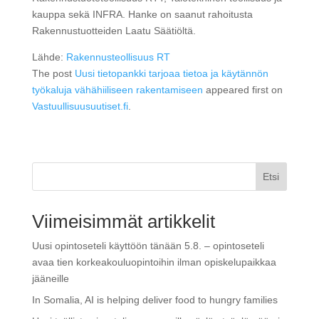
kauppa sekä INFRA. Hanke on saanut rahoitusta
Rakennustuotteiden Laatu Säätiöltä.
Lähde:
Rakennusteollisuus RT
The post
Uusi tietopankki tarjoaa tietoa ja käytännön
työkaluja vähähiiliseen rakentamiseen
appeared first on
Vastuullisuusuutiset.fi
.
Etsi
Viimeisimmät artikkelit
Uusi opintoseteli käyttöön tänään 5.8. – opintoseteli
avaa tien korkeakouluopintoihin ilman opiskelupaikkaa
jääneille
In Somalia, AI is helping deliver food to hungry families