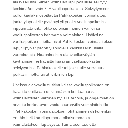
alasvaellusta. Viiden voimalan läpi jokisuulle selviytyi
keskimäärin vain 7 % vaelluspoikasista. Selviytymisen
pullonkaulaksi osoittautui Pahkakosken voimalaitos,
jonka yläpuolelle pysähtyi yli puolet vaelluspoikasista
riippumatta siitä, oliko se ensimmäinen vai toinen
vaelluspoikasten kohtaama voimalaitos. Lisäksi ne
vaelluspoikaset, jotka uivat Pahkakosken voimalaitoksen
läpi, viipyivät padon yläpuolella keskimäärin useita
vuorokausia. Haapakosken alasvaellusväylän
käyttämisen ei havaittu lisäävän vaelluspoikasten
selviytymistä Pahkakoskelle tai jokisuulle verrattuna
poikasiin, jotka uivat turbiinien läpi.
Useissa alasvaellustutkimuksissa vaelluspoikasten on
havaittu ohittavan ensimmäisen kohtaamansa
voimalaitoksen verraten hyvällä teholla, ja ongelmien on
arvioitu kertautuvan vasta seuraavilla voimalaitoksilla.
”Pahkakosken voimalaitoksen ohittaminen oli kuitenkin
erittäin heikkoa riippumatta aikaisemmasta
voimalaitoksen läpäisystä. Tämä osoittaa, että