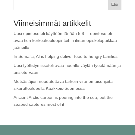
Etsi
Viimeisimmät artikkelit
Uusi opintoseteli käyttöön tänään 5.8. – opintoseteli
avaa tien korkeakouluopintoihin ilman opiskelupaikkaa
jääneille
In Somalia, AI is helping deliver food to hungry families
Uusi työllistymisseteli avaa nuorille väylän työelämään ja
ansioturvaan
Metsästäjien noudatettava tarkoin viranomaisohjeita
sikaruttoalueella Kaakkois-Suomessa
Ancient Arctic carbon is pouring into the sea, but the
seabed captures most of it