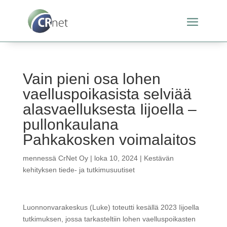
Vain pieni osa lohen
vaelluspoikasista selviää
alasvaelluksesta Iijoella –
pullonkaulana
Pahkakosken voimalaitos
mennessä
CrNet Oy
|
loka 10, 2024
|
Kestävän
kehityksen tiede- ja tutkimusuutiset
Luonnonvarakeskus (Luke) toteutti kesällä 2023 Iijoella
tutkimuksen, jossa tarkasteltiin lohen vaelluspoikasten