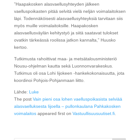
”Haapakosken alasvaellusyhteyden jälkeen
vaelluspoikasten pitää selvitä vielä neljän voimalaitoksen
läpi. Todennäköisesti alasvaellusyhteyksiä tarvitaan siis
myös muille voimalaitoksille. Haapakosken
alasvaellusväylän kehitystyö ja siitä saatavat tulokset
ovatkin tärkeässä roolissa jatkon kannalta,” Huusko
kertoo.
Tutkimusta rahoittivat maa- ja metsätalousministeriö
Nousu-ohjelman kautta sekä Luonnonvarakeskus.
Tutkimus oli osa Lohi Iijokeen -hankekokonaisuutta, jota
koordinoi Pohjois-Pohjanmaan liitto.
Lähde:
Luke
The post
Vain pieni osa lohen vaelluspoikasista selviää
alasvaelluksesta Iijoella – pullonkaulana Pahkakosken
voimalaitos
appeared first on
Vastuullisuusuutiset.fi
.