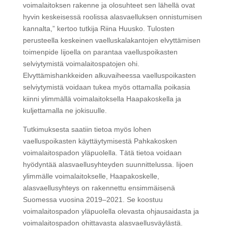
voimalaitoksen rakenne ja olosuhteet sen lähellä ovat
hyvin keskeisessä roolissa alasvaelluksen onnistumisen
kannalta,” kertoo tutkija Riina Huusko. Tulosten
perusteella keskeinen vaelluskalakantojen elvyttämisen
toimenpide Iijoella on parantaa vaelluspoikasten
selviytymistä voimalaitospatojen ohi.
Elvyttämishankkeiden alkuvaiheessa vaelluspoikasten
selviytymistä voidaan tukea myös ottamalla poikasia
kiinni ylimmällä voimalaitoksella Haapakoskella ja
kuljettamalla ne jokisuulle.
Tutkimuksesta saatiin tietoa myös lohen
vaelluspoikasten käyttäytymisestä Pahkakosken
voimalaitospadon yläpuolella. Tätä tietoa voidaan
hyödyntää alasvaellusyhteyden suunnittelussa. Iijoen
ylimmälle voimalaitokselle, Haapakoskelle,
alasvaellusyhteys on rakennettu ensimmäisenä
Suomessa vuosina 2019–2021. Se koostuu
voimalaitospadon yläpuolella olevasta ohjausaidasta ja
voimalaitospadon ohittavasta alasvaellusväylästä.