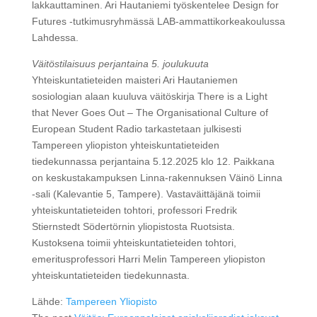
lakkauttaminen. Ari Hautaniemi työskentelee Design for
Futures -tutkimusryhmässä LAB-ammattikorkeakoulussa
Lahdessa.
Väitöstilaisuus perjantaina 5. joulukuuta
Yhteiskuntatieteiden maisteri Ari Hautaniemen
sosiologian alaan kuuluva väitöskirja There is a Light
that Never Goes Out – The Organisational Culture of
European Student Radio tarkastetaan julkisesti
Tampereen yliopiston yhteiskuntatieteiden
tiedekunnassa perjantaina 5.12.2025 klo 12. Paikkana
on keskustakampuksen Linna-rakennuksen Väinö Linna
-sali (Kalevantie 5, Tampere). Vastaväittäjänä toimii
yhteiskuntatieteiden tohtori, professori Fredrik
Stiernstedt Södertörnin yliopistosta Ruotsista.
Kustoksena toimii yhteiskuntatieteiden tohtori,
emeritusprofessori Harri Melin Tampereen yliopiston
yhteiskuntatieteiden tiedekunnasta.
Lähde:
Tampereen Yliopisto