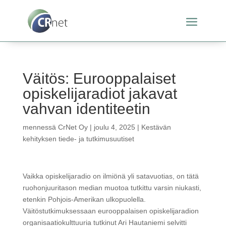
Väitös: Eurooppalaiset
opiskelijaradiot jakavat
vahvan identiteetin
mennessä
CrNet Oy
|
joulu 4, 2025
|
Kestävän
kehityksen tiede- ja tutkimusuutiset
Vaikka opiskelijaradio on ilmiönä yli satavuotias, on tätä
ruohonjuuritason median muotoa tutkittu varsin niukasti,
etenkin Pohjois-Amerikan ulkopuolella.
Väitöstutkimuksessaan eurooppalaisen opiskelijaradion
organisaatiokulttuuria tutkinut Ari Hautaniemi selvitti