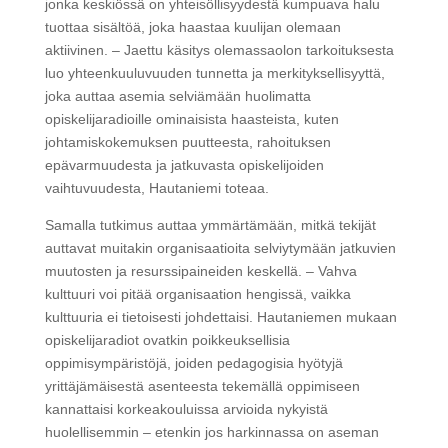
jonka keskiössä on yhteisöllisyydestä kumpuava halu
tuottaa sisältöä, joka haastaa kuulijan olemaan
aktiivinen. – Jaettu käsitys olemassaolon tarkoituksesta
luo yhteenkuuluvuuden tunnetta ja merkityksellisyyttä,
joka auttaa asemia selviämään huolimatta
opiskelijaradioille ominaisista haasteista, kuten
johtamiskokemuksen puutteesta, rahoituksen
epävarmuudesta ja jatkuvasta opiskelijoiden
vaihtuvuudesta, Hautaniemi toteaa.
Samalla tutkimus auttaa ymmärtämään, mitkä tekijät
auttavat muitakin organisaatioita selviytymään jatkuvien
muutosten ja resurssipaineiden keskellä. – Vahva
kulttuuri voi pitää organisaation hengissä, vaikka
kulttuuria ei tietoisesti johdettaisi. Hautaniemen mukaan
opiskelijaradiot ovatkin poikkeuksellisia
oppimisympäristöjä, joiden pedagogisia hyötyjä
yrittäjämäisestä asenteesta tekemällä oppimiseen
kannattaisi korkeakouluissa arvioida nykyistä
huolellisemmin – etenkin jos harkinnassa on aseman