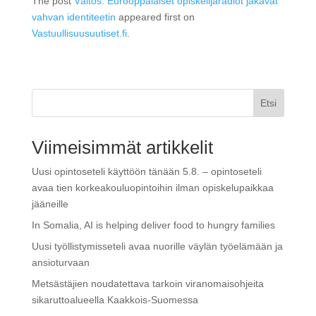
The post
Väitös: Eurooppalaiset opiskelijaradiot jakavat
vahvan identiteetin
appeared first on
Vastuullisuusuutiset.fi
.
Etsi
Viimeisimmät artikkelit
Uusi opintoseteli käyttöön tänään 5.8. – opintoseteli
avaa tien korkeakouluopintoihin ilman opiskelupaikkaa
jääneille
In Somalia, AI is helping deliver food to hungry families
Uusi työllistymisseteli avaa nuorille väylän työelämään ja
ansioturvaan
Metsästäjien noudatettava tarkoin viranomaisohjeita
sikaruttoalueella Kaakkois-Suomessa