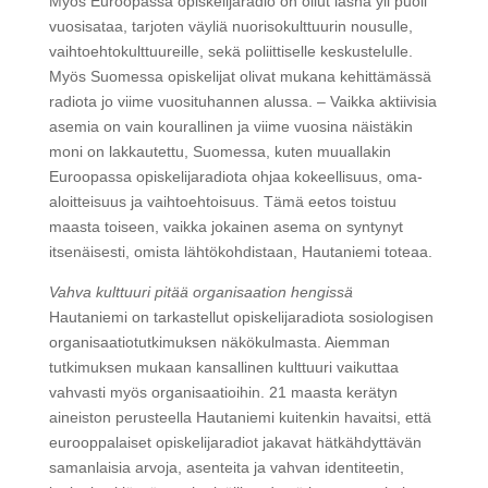
Myös Euroopassa opiskelijaradio on ollut läsnä yli puoli
vuosisataa, tarjoten väyliä nuorisokulttuurin nousulle,
vaihtoehtokulttuureille, sekä poliittiselle keskustelulle.
Myös Suomessa opiskelijat olivat mukana kehittämässä
radiota jo viime vuosituhannen alussa. – Vaikka aktiivisia
asemia on vain kourallinen ja viime vuosina näistäkin
moni on lakkautettu, Suomessa, kuten muuallakin
Euroopassa opiskelijaradiota ohjaa kokeellisuus, oma-
aloitteisuus ja vaihtoehtoisuus. Tämä eetos toistuu
maasta toiseen, vaikka jokainen asema on syntynyt
itsenäisesti, omista lähtökohdistaan, Hautaniemi toteaa.
Vahva kulttuuri pitää organisaation hengissä
Hautaniemi on tarkastellut opiskelijaradiota sosiologisen
organisaatiotutkimuksen näkökulmasta. Aiemman
tutkimuksen mukaan kansallinen kulttuuri vaikuttaa
vahvasti myös organisaatioihin. 21 maasta kerätyn
aineiston perusteella Hautaniemi kuitenkin havaitsi, että
eurooppalaiset opiskelijaradiot jakavat hätkähdyttävän
samanlaisia arvoja, asenteita ja vahvan identiteetin,