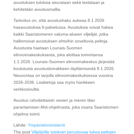
avustuksen tuloksia seurataan sekä testataan ja
kehitetään avustusmallia.
Tarkoitus on, että avustushaku aukeaa 8.1.2026
haeavustuksia.fi-palvelussa. Avustuksia voivat hakea
kaikki Saaristomeren valuma-alueen viljelijät, jotka
hallinnoivat avustuksen ehtoihin soveltuvia peltoja.
Avustusta haetaan Lounais-Suomen
elinvoimakeskuksesta, joka aloittaa toimintansa
1.1.2026. Lounais-Suomen elinvoimakeskus järjestää
koulutusta avustuslomakkeen täyttämisestä 8.1.2026.
Neuvontaa on tarjolla elinvoimakeskuksessa vuosina
2026-2036. Lisätietoja saa myös hankkeen
verkkosivuilta.
Avustus rahoitettaisiin vesien ja meren tilan
parantamisen Ahti-ohjelmasta, joka osana Saaristomeri-
ohjelma toimii.
Lähde:
Ympäristöministeriö
The post
Viljelijöille tuloksiin perustuvaa tukea peltojen