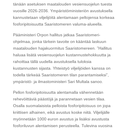
tänään asetuksen maatalouden vesiensuojelun tuesta
vuosille 2026-2036. Ympäristöministeriön avustuksella
kannustetaan viljelijöitä alentamaan peltojensa korkeaa
fosforipitoisuutta Saaristomeren valuma-alueella.
Pääministeri Orpon hallitus jatkaa Saaristomeri-
ohjelmaa, jonka tärkein tavoite on kääntää laskuun
maatalouden hajakuormitus Saaristomereen. ”Hallitus
haluaa lisätä vesiensuojelun kustannustehokkuutta ja
rahoittaa tällä uudella avustuksella tuloksia
kustannusten sijasta. Yhteistyö viljelijöiden kanssa on
todella tärkeää Saaristomeren tilan parantamiseksi”,
ympäristö- ja ilmastoministeri Sari Multala sanoo.
Pellon fosforipitoisuutta alentamalla vähennetään
rehevöittäviä päästöjä ja parannetaan vesien tilaa.
Osalla suomalaisista pelloista fosforipitoisuus on jopa
kriittisen alhainen, eikä avustus koske niitä. Viljelijälle
myönnetään 1000 euron avustus ja lisäksi avustusta
fosforiluvun alentamisen perusteella. Tulevina vuosina