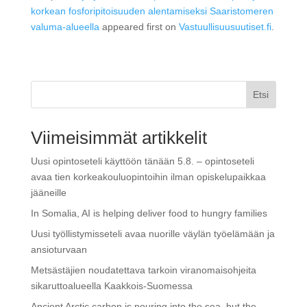
korkean fosforipitoisuuden alentamiseksi Saaristomeren
valuma-alueella
appeared first on
Vastuullisuusuutiset.fi
.
Etsi
Viimeisimmät artikkelit
Uusi opintoseteli käyttöön tänään 5.8. – opintoseteli
avaa tien korkeakouluopintoihin ilman opiskelupaikkaa
jääneille
In Somalia, AI is helping deliver food to hungry families
Uusi työllistymisseteli avaa nuorille väylän työelämään ja
ansioturvaan
Metsästäjien noudatettava tarkoin viranomaisohjeita
sikaruttoalueella Kaakkois-Suomessa
Ancient Arctic carbon is pouring into the sea, but the