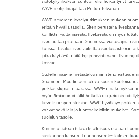
sietokyky ilveksen suhteen olisi heikentynyt tai 
WWF:n ohjelmajohtaja Petteri Tolvanen.
WWF:n tuoreen kyselytutkimuksen mukaan suomalai
erittäin hyvällä tasolla. Siten perusteita ilveskann
konfliktin välttämisestä. Ilveksestä on myös tutkit
ilves auttaa pitämään Suomessa vieraslajina esi
kurissa. Lisäksi ilves vaikuttaa suotuisasti esime
jotka käyttävät näitä lajeja ravintonaan. Ilves raj
kasvua.
Sudelle maa- ja metsätalousministeriö esittää eni
Suomeen. Muu tietoon tuleva susien kuolleisuus
poikkeuslupien määrässä. WWF:n näkemyksen muk
myöntämiseen ei tällä hetkellä ole juridisia edell
turvallisuusperusteisina. WWF hyväksyy poikkeuslu
vahvat sekä lain ja luontodirektiivin mukaiset. S
suojelun tasolle.
Kun muu tietoon tuleva kuolleisuus otetaan huomio
susikannan kasvun. Luonnonvarakeskuksen tuorees