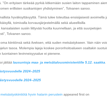
. ”On erityisen tärkeää pyrkiä kitkemään susien laiton tappaminen ai
omen erillisten susikantojen yhdistyminen”, Tolvanen sanoo.
lista hyväksyttävyyttä. Tämä tulee toteuttaa ensisijaisesti avoimella j
äisyllä, toimivalla korvausjärjestelmällä sekä alueellisilla
 kansalaisten susiin liittyvää huolta kuunnellaan, ja että suurpetojen
ti”, Tolvanen sanoo.
oma kiintiönsä sekä ilveksen, että suden metsästykseen. Vain näin vo
uojelun tasoa. Molempia lajeja koskee poronhoitoalueen osaltakin suotu
jin luontainen levinneisyysalue ei pienene.
oi jättää
lausuntoja maa- ja metsätalousministeriölle 5.12. saakka
.
ästysvuodelle 2024–2025
sästysvuodelle 2024–2025
 metsästyskiintiötä hyvin hatarin perustein
appeared first on