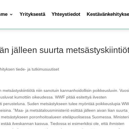
mme
Yrityksestä
Yhteystiedot
Kestävänkehityksen
än jälleen suurta metsästyskiintiö
ityksen tiede- ja tutkimusuutiset
 metsästyskiintiötä niin sanotuin kannanhoidollisin poikkeusluvin. Vuos
eusluvat kumottiin oikeudessa. WWF pitää esitettyä ilvesten
kosti perusteluna. Suden metsästykseen tulee myöntää poikkeuslupia W
isina. ”Maa- ja metsätalousministeriö esittää jälleen aivan liian suurta 
sen metsästykseen poronhoitoalueen eteläpuolisessa Suomessa. Ministeri
 estää ilveskannan kasvua. Tiedossa ei esimerkiksi ole, että ihmisten