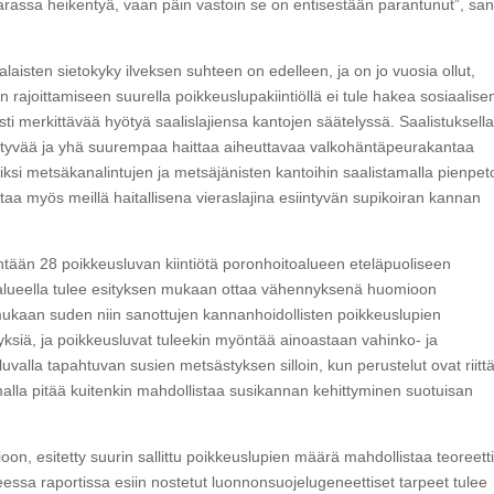
vaarassa heikentyä, vaan päin vastoin se on entisestään parantunut”, sa
sten sietokyky ilveksen suhteen on edelleen, ja on jo vuosia ollut,
an rajoittamiseen suurella poikkeuslupakiintiöllä ei tule hakea sosiaalise
usti merkittävää hyötyä saalislajiensa kantojen säätelyssä. Saalistuksell
intyvää ja yhä suurempaa haittaa aiheuttavaa valkohäntäpeurakantaa
rkiksi metsäkanalintujen ja metsäjänisten kantoihin saalistamalla pienpet
oittaa myös meillä haitallisena vieraslajina esiintyvän supikoiran kannan
ntään 28 poikkeusluvan kiintiötä poronhoitoalueen eteläpuoliseen
 alueella tulee esityksen mukaan ottaa vähennyksenä huomioon
aan suden niin sanottujen kannanhoidollisten poikkeuslupien
ytyksiä, ja poikkeusluvat tuleekin myöntää ainoastaan vahinko- ja
valla tapahtuvan susien metsästyksen silloin, kun perustelut ovat riitt
amalla pitää kuitenkin mahdollistaa susikannan kehittyminen suotuisan
on, esitetty suurin sallittu poikkeuslupien määrä mahdollistaa teoreetti
sa raportissa esiin nostetut luonnonsuojelugeneettiset tarpeet tulee