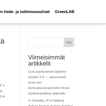
 tiede- ja tutkimusuutiset
GreenLAB
tä
Etsi
Viimeisimmät
artikkelit
Uusi opintoseteli käyttöön
i
tänään 5.8. – opintoseteli
avaa tien
WF:n
korkeakouluopintoihin ilman
ja
opiskelupaikkaa jääneille
ö ei
In Somalia, AI is helping
deliver food to hungry families