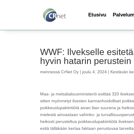
Etusivu
Palvelu
WWF: Ilvekselle esitetä
hyvin hatarin perustein
mennessä
CrNet Oy
|
joulu 4, 2024
|
Kestävän keh
Maa- ja metsätalousministeriö esittää 320 ilveksen
sitten myönnetyt ilvesten kannanhoidolliset poikk
poikkeuslupakiintiötä aivan liian suurena ja hei
mielestä ainoastaan vahinko- ja turvallisuusperuste
heikosti perusteltua poikkeuslupakiintiötä ilvek
esitä tälläkään kertaa faktaan perustuvaa tarvetta