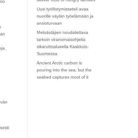
noo
Uusi työllistymisseteli avaa
nuorille väylän työelämään ja
ansioturvaan
n
Metsästäjien noudatettava
aan
tarkoin viranomaisohjeita
sikaruttoalueella Kaakkois-
oja,
Suomessa
Ancient Arctic carbon is
pouring into the sea, but the
seabed captures most of it
ävän
sesti