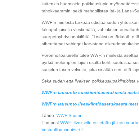
kuitenkin huomioida poikkeuslupia myönnettäessä
tehokkaammin, sekä mahdollistaa Itä- ja Länsi-Su
WWF:n mielestä tärkeää edistää suden yhteiskunnal
faktapohjaisella viestinnällä, vahinkojen ennaltaehk
suurpetoyhdyshenkilöillä. ”Lisäksi on tärkeää, että
aiheuttamat vahingot korvataan oikeudenmukaises
Poronhoitoalueelle tulee WWF:n mielestä asettaa 
pyrkiä molempien lajien osalta kohti suotuisaa s
suojelun tason velvoite, joka sisältää sen, että la
Sekä suden että ilveksen poikkeuslupakiintiöistä v
WWF:n lausunto susikiintiöasetuksesta mets
WWF:n lausunto ilveskiintiöasetuksesta met
Lähde:
WWF Suomi
The post
WWF: Ilvekselle esitetään jälleen suurta
Vastuullisuusuutiset.fi
.