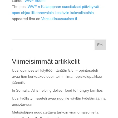
Lähde:
WWF Suomi
The post
WWF:n Kalaoppaan suositukset päivittyivät –
opas ohjaa liikennevaloin kestäviin kalavalintoihin
appeared first on
Vastuullisuusuutiset.fi
.
Etsi
Viimeisimmät artikkelit
Uusi opintoseteli käyttöön tänään 5.8. – opintoseteli
avaa tien korkeakouluopintoihin ilman opiskelupaikkaa
jääneille
In Somalia, AI is helping deliver food to hungry families
Uusi työllistymisseteli avaa nuorille väylän työelämään ja
ansioturvaan
Metsästäjien noudatettava tarkoin viranomaisohjeita