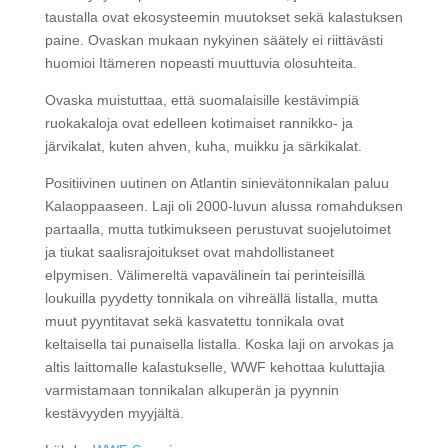
taustalla ovat ekosysteemin muutokset sekä kalastuksen
paine. Ovaskan mukaan nykyinen säätely ei riittävästi
huomioi Itämeren nopeasti muuttuvia olosuhteita.
Ovaska muistuttaa, että suomalaisille kestävimpiä
ruokakaloja ovat edelleen kotimaiset rannikko- ja
järvikalat, kuten ahven, kuha, muikku ja särkikalat.
Positiivinen uutinen on Atlantin sinievätonnikalan paluu
Kalaoppaaseen. Laji oli 2000-luvun alussa romahduksen
partaalla, mutta tutkimukseen perustuvat suojelutoimet
ja tiukat saalisrajoitukset ovat mahdollistaneet
elpymisen. Välimereltä vapavälinein tai perinteisillä
loukuilla pyydetty tonnikala on vihreällä listalla, mutta
muut pyyntitavat sekä kasvatettu tonnikala ovat
keltaisella tai punaisella listalla. Koska laji on arvokas ja
altis laittomalle kalastukselle, WWF kehottaa kuluttajia
varmistamaan tonnikalan alkuperän ja pyynnin
kestävyyden myyjältä.