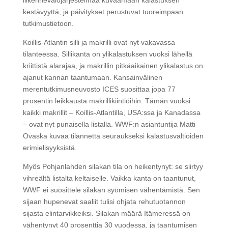
liikennevalo­järjestelmää kuvaamaan kalastuksen
kestävyyttä, ja päivitykset perustuvat tuoreimpaan
tutkimustietoon.
Koillis-Atlantin silli ja makrilli ovat nyt vakavassa
tilanteessa. Sillikanta on ylikalastuksen vuoksi lähellä
kriittistä alarajaa, ja makrillin pitkäaikainen ylikalastus on
ajanut kannan taantumaan. Kansainvälinen
merentutkimusneuvosto ICES suosittaa jopa 77
prosentin leikkausta makrillikiintiöihin. Tämän vuoksi
kaikki makrillit – Koillis-Atlantilla, USA:ssa ja Kanadassa
– ovat nyt punaisella listalla. WWF:n asiantuntija Matti
Ovaska kuvaa tilannetta seuraukseksi kalastusvaltioiden
erimielisyyksistä.
Myös Pohjanlahden silakan tila on heikentynyt: se siirtyy
vihreältä listalta keltaiselle. Vaikka kanta on taantunut,
WWF ei suosittele silakan syömisen vähentämistä. Sen
sijaan hupenevat saaliit tulisi ohjata rehutuotannon
sijasta elintarvikkeiksi. Silakan määrä Itämeressä on
vähentynyt 40 prosenttia 30 vuodessa, ja taantumisen