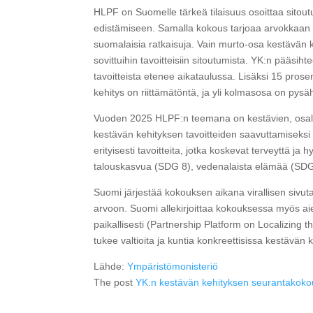
HLPF on Suomelle tärkeä tilaisuus osoittaa sitout
edistämiseen. Samalla kokous tarjoaa arvokkaan m
suomalaisia ratkaisuja. Vain murto-osa kestävän 
sovittuihin tavoitteisiin sitoutumista. YK:n pääs
tavoitteista etenee aikataulussa. Lisäksi 15 prosen
kehitys on riittämätöntä, ja yli kolmasosa on pysä
Vuoden 2025 HLPF:n teemana on kestävien, osalli
kestävän kehityksen tavoitteiden saavuttamiseksi 
erityisesti tavoitteita, jotka koskevat terveyttä j
talouskasvua (SDG 8), vedenalaista elämää (SDG
Suomi järjestää kokouksen aikana virallisen sivu
arvoon. Suomi allekirjoittaa kokouksessa myös ai
paikallisesti (Partnership Platform on Localizing 
tukee valtioita ja kuntia konkreettisissa kestävän 
Lähde:
Ympäristömonisteriö
The post
YK:n kestävän kehityksen seurantakoko