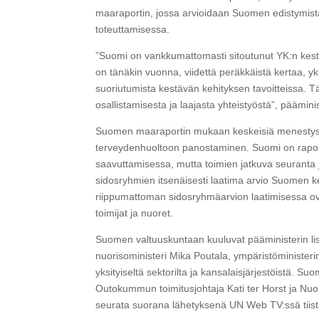
maaraportin, jossa arvioidaan Suomen edistymist
toteuttamisessa.
”Suomi on vankkumattomasti sitoutunut YK:n kestä
on tänäkin vuonna, viidettä peräkkäistä kertaa, yk
suoriutumista kestävän kehityksen tavoitteissa. Tä
osallistamisesta ja laajasta yhteistyöstä”, päämini
Suomen maaraportin mukaan keskeisiä menestyste
terveydenhuoltoon panostaminen. Suomi on raporti
saavuttamisessa, mutta toimien jatkuva seuranta 
sidosryhmien itsenäisesti laatima arvio Suomen ke
riippumattoman sidosryhmäarvion laatimisessa ova
toimijat ja nuoret.
Suomen valtuuskuntaan kuuluvat pääministerin lisä
nuorisoministeri Mika Poutala, ympäristöministerin 
yksityiseltä sektorilta ja kansalaisjärjestöistä. 
Outokummun toimitusjohtaja Kati ter Horst ja Nuo
seurata suorana lähetyksenä UN Web TV:ssä tiist