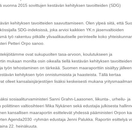
ä vuonna 2015 sovittujen kestävän kehityksen tavoitteiden (SDG)
vän kehityksen tavoitteiden saavuttamiseen. Olen ylpeä siitä, että Su
kössijalla SDG-indeksissä, joka arvioi kaikkien YK:n jäsenvaltioiden
mä työ rakentuu pitkälle ylivaalikautiselle perinteelle koko yhteiskunna
steri Petteri Orpo sanoo.
kijöitämme ovat sukupuolten tasa-arvoon, koulutukseen ja
n mukaan monilta osin oikealla tiellä kestävän kehityksen tavoitteide
ja työn tehostaminen on tärkeää. Suomen maaraporttiin sisältyy jälleen
stävän kehityksen työn onnistumisista ja haasteista. Tällä kertaa
t olleet kansalaisjärjestöjen lisäksi keskeisesti mukana yritysmaailma
ksi sosiaaliturvaministeri Sanni Grahn-Laasonen, liikunta-, urheilu- ja
poliittinen valtiosihteeri Mika Nykänen sekä edustajia julkisesta hallinn
Suomen kansallisen maaraportin esittelevät yhdessä pääministeri Orpon k
rten Agenda2030 -ryhmän edustaja Jenni Palukka. Raportin esittelyä v
aina 22. heinäkuuta.