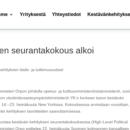
mme
Yrityksestä
Yhteystiedot
Kestävänkehityksen
en seurantakokous alkoi
ehityksen tiede- ja tutkimusuutiset
steri Orpon johdolla opetus- ja kulttuuriministeriösisäministeriö, sosi
oston viestintäosastoympäristöministeriö.YK:n korkean tason kestävän
u 14.–23. heinäkuuta New Yorkissa. Kokouksessa arvioidaan vuosittain,
än kehityksen tavoitteiden saavuttamisessa.
kuntaa kestävän kehityksen seurantakokouksessa (High-Level Political
nisteri Orpo esittelee 22. heinäkuuta Suomen kolmannen kansallisen