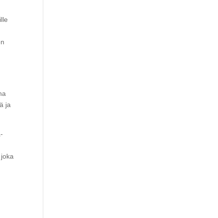
lle
en
na
ä ja
-
 joka