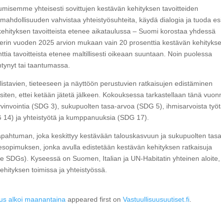
umisemme yhteisesti sovittujen kestävän kehityksen tavoitteiden
ahdollisuuden vahvistaa yhteistyösuhteita, käydä dialogia ja tuoda esi
kehityksen tavoitteista etenee aikataulussa – Suomi korostaa yhdessä
ihteerin vuoden 2025 arvion mukaan vain 20 prosenttia kestävän kehityks
ttia tavoitteista etenee maltillisesti oikeaan suuntaan. Noin puolessa
htynyt tai taantumassa.
stavien, tieteeseen ja näyttöön perustuvien ratkaisujen edistäminen
siten, ettei ketään jätetä jälkeen. Kokouksessa tarkastellaan tänä vuon
a hyvinvointia (SDG 3), sukupuolten tasa-arvoa (SDG 5), ihmisarvoista työt
 14) ja yhteistyötä ja kumppanuuksia (SDG 17).
tapahtuman, joka keskittyy kestävään talouskasvuun ja sukupuolten tasa
esopimuksen, jonka avulla edistetään kestävän kehityksen ratkaisuja
the SDGs). Kyseessä on Suomen, Italian ja UN-Habitatin yhteinen aloite,
kehityksen toimissa ja yhteistyössä.
us alkoi maanantaina
appeared first on
Vastuullisuusuutiset.fi
.