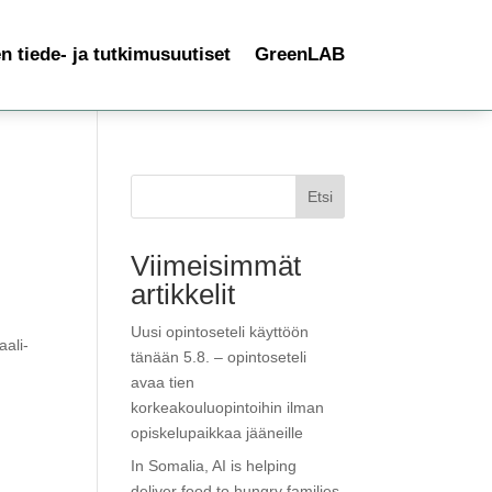
 tiede- ja tutkimusuutiset
GreenLAB
Etsi
Viimeisimmät
artikkelit
Uusi opintoseteli käyttöön
aali-
tänään 5.8. – opintoseteli
avaa tien
korkeakouluopintoihin ilman
opiskelupaikkaa jääneille
In Somalia, AI is helping
deliver food to hungry families