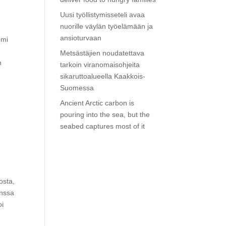
Uusi työllistymisseteli avaa
nuorille väylän työelämään ja
ansioturvaan
omi
Metsästäjien noudatettava
n
tarkoin viranomaisohjeita
sikaruttoalueella Kaakkois-
Suomessa
Ancient Arctic carbon is
n
pouring into the sea, but the
seabed captures most of it
n
osta,
anssa
oi