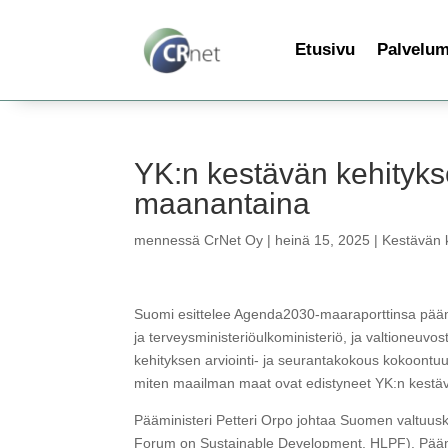
Etusivu
Palvelu
YK:n kestävän kehityks
maanantaina
mennessä
CrNet Oy
|
heinä 15, 2025
|
Kestävän k
Suomi esittelee Agenda2030-maaraporttinsa päämini
ja terveysministeriöulkoministeriö, ja valtioneuv
kehityksen arviointi- ja seurantakokous kokoontu
miten maailman maat ovat edistyneet YK:n kestäv
Pääministeri Petteri Orpo johtaa Suomen valtuus
Forum on Sustainable Development, HLPF). Päämi