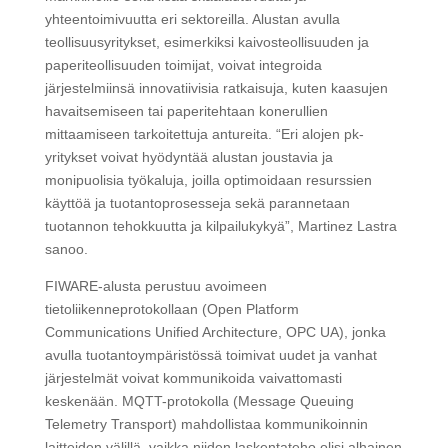
yhteentoimivuutta eri sektoreilla. Alustan avulla
teollisuusyritykset, esimerkiksi kaivosteollisuuden ja
paperiteollisuuden toimijat, voivat integroida
järjestelmiinsä innovatiivisia ratkaisuja, kuten kaasujen
havaitsemiseen tai paperitehtaan konerullien
mittaamiseen tarkoitettuja antureita. “Eri alojen pk-
yritykset voivat hyödyntää alustan joustavia ja
monipuolisia työkaluja, joilla optimoidaan resurssien
käyttöä ja tuotantoprosesseja sekä parannetaan
tuotannon tehokkuutta ja kilpailukykyä”, Martinez Lastra
sanoo.
FIWARE-alusta perustuu avoimeen
tietoliikenneprotokollaan (Open Platform
Communications Unified Architecture, OPC UA), jonka
avulla tuotantoympäristössä toimivat uudet ja vanhat
järjestelmät voivat kommunikoida vaivattomasti
keskenään. MQTT-protokolla (Message Queuing
Telemetry Transport) mahdollistaa kommunikoinnin
laitteiden välillä, vaikka niiden laskentateho olisi alhainen