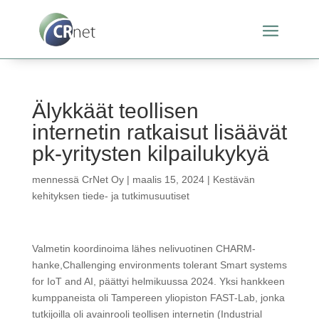
Älykkäät teollisen
internetin ratkaisut lisäävät
pk-yritysten kilpailukykyä
mennessä
CrNet Oy
|
maalis 15, 2024
|
Kestävän
kehityksen tiede- ja tutkimusuutiset
Valmetin koordinoima lähes nelivuotinen CHARM-
hanke,Challenging environments tolerant Smart systems
for IoT and AI, päättyi helmikuussa 2024. Yksi hankkeen
kumppaneista oli Tampereen yliopiston FAST-Lab, jonka
tutkijoilla oli avainrooli teollisen internetin (Industrial