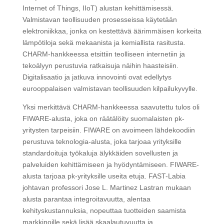
Internet of Things, IIoT) alustan kehittämisessä.
Valmistavan teollisuuden prosesseissa käytetään
elektroniikkaa, jonka on kestettävä äärimmäisen korkeita
lämpötiloja sekä mekaanista ja kemiallista rasitusta.
CHARM-hankkeessa etsittiin teolliseen internetiin ja
tekoälyyn perustuvia ratkaisuja näihin haasteisiin.
Digitalisaatio ja jatkuva innovointi ovat edellytys
eurooppalaisen valmistavan teollisuuden kilpailukyvylle.
Yksi merkittävä CHARM-hankkeessa saavutettu tulos oli
FIWARE-alusta, joka on räätälöity suomalaisten pk-
yritysten tarpeisiin. FIWARE on avoimeen lähdekoodiin
perustuva teknologia-alusta, joka tarjoaa yrityksille
standardoituja työkaluja älykkäiden sovellusten ja
palveluiden kehittämiseen ja hyödyntämiseen. FIWARE-
alusta tarjoaa pk-yrityksille useita etuja. FAST-Labia
johtavan professori Jose L. Martinez Lastran mukaan
alusta parantaa integroitavuutta, alentaa
kehityskustannuksia, nopeuttaa tuotteiden saamista
markkinoille sekä lisää skaalautuvuutta ja