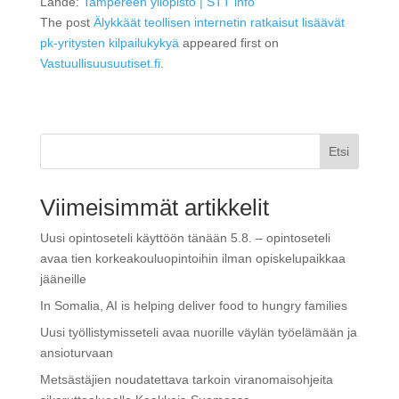
Lähde:
Tampereen yliopisto | STT info
The post
Älykkäät teollisen internetin ratkaisut lisäävät
pk-yritysten kilpailukykyä
appeared first on
Vastuullisuusuutiset.fi
.
Etsi
Viimeisimmät artikkelit
Uusi opintoseteli käyttöön tänään 5.8. – opintoseteli
avaa tien korkeakouluopintoihin ilman opiskelupaikkaa
jääneille
In Somalia, AI is helping deliver food to hungry families
Uusi työllistymisseteli avaa nuorille väylän työelämään ja
ansioturvaan
Metsästäjien noudatettava tarkoin viranomaisohjeita