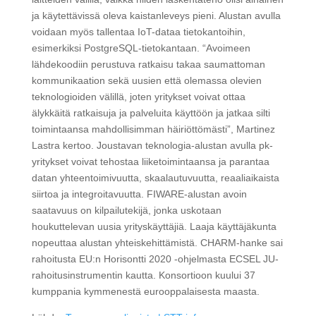
ja käytettävissä oleva kaistanleveys pieni. Alustan avulla
voidaan myös tallentaa IoT-dataa tietokantoihin,
esimerkiksi PostgreSQL-tietokantaan. “Avoimeen
lähdekoodiin perustuva ratkaisu takaa saumattoman
kommunikaation sekä uusien että olemassa olevien
teknologioiden välillä, joten yritykset voivat ottaa
älykkäitä ratkaisuja ja palveluita käyttöön ja jatkaa silti
toimintaansa mahdollisimman häiriöttömästi”, Martinez
Lastra kertoo. Joustavan teknologia-alustan avulla pk-
yritykset voivat tehostaa liiketoimintaansa ja parantaa
datan yhteentoimivuutta, skaalautuvuutta, reaaliaikaista
siirtoa ja integroitavuutta. FIWARE-alustan avoin
saatavuus on kilpailutekijä, jonka uskotaan
houkuttelevan uusia yrityskäyttäjiä. Laaja käyttäjäkunta
nopeuttaa alustan yhteiskehittämistä. CHARM-hanke sai
rahoitusta EU:n Horisontti 2020 -ohjelmasta ECSEL JU-
rahoitusinstrumentin kautta. Konsortioon kuului 37
kumppania kymmenestä eurooppalaisesta maasta.