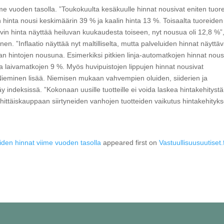
viime vuoden tasolla. ”Toukokuulta kesäkuulle hinnat nousivat eniten tuor
inta nousi keskimäärin 39 % ja kaalin hinta 13 %. Toisaalta tuoreiden
vin hinta näyttää heiluvan kuukaudesta toiseen, nyt nousua oli 12,8 %”
nen. ”Inflaatio näyttää nyt maltilliselta, mutta palveluiden hinnat näyttäv
 hintojen nousuna. Esimerkiksi pitkien linja-automatkojen hinnat nous
 laivamatkojen 9 %. Myös huvipuistojen lippujen hinnat nousivat
ieminen lisää. Niemisen mukaan vahvempien oluiden, siiderien ja
y indeksissä. ”Kokonaan uusille tuotteille ei voida laskea hintakehitystä
hittäiskauppaan siirtyneiden vanhojen tuotteiden vaikutus hintakehityk
eiden hinnat viime vuoden tasolla
appeared first on
Vastuullisuusuutiset.f