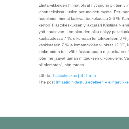
Elintarvikkeiden hinnat olivat nyt suurin piirtein 
vihanneksissa uusien perunoiden myötä. Perunan h
hedelmien hinnat laskivat toukokuusta 3,6 %. Kah
kertoo Tilastokeskuksen yliaktuaari Kristiina Niemi
yhä nousevan. Lomakauden alku näkyy palvelualan
kuukaudessa 7 %, ulkomaan lentoliikenteen 8 % ja
keskimäärin 7 % ja lomamökkien vuokrat 12 %”, N
lonkeroiden tulo vähittäiskauppaan ei juurikaan nä
joten ne jäävät tämän mittauksen ulkopuolelle. Vä
oli olematon”, hän toteaa.
Lähde:
Tilastokeskus | STT info
The post
Inflaatio hidastuu edelleen – elintarvikk