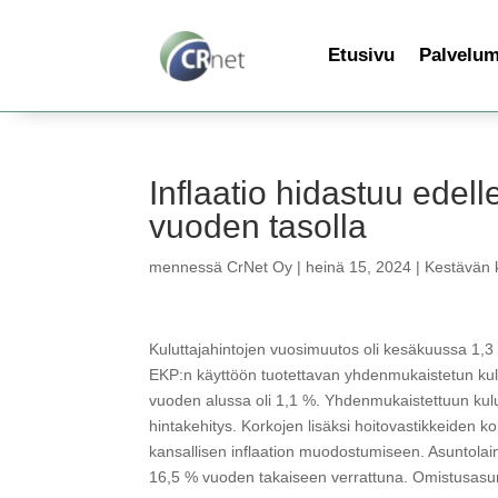
Etusivu
Palvelu
Inflaatio hidastuu edell
vuoden tasolla
mennessä
CrNet Oy
|
heinä 15, 2024
|
Kestävän k
Kuluttajahintojen vuosimuutos oli kesäkuussa 1,
EKP:n käyttöön tuotettavan yhdenmukaistetun kul
vuoden alussa oli 1,1 %. Yhdenmukaistettuun kulut
hintakehitys. Korkojen lisäksi hoitovastikkeiden
kansallisen inflaation muodostumiseen. Asuntolai
16,5 % vuoden takaiseen verrattuna. Omistusasun