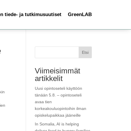
 tiede- ja tutkimusuutiset
GreenLAB
e
Etsi
Viimeisimmät
artikkelit
Uusi opintoseteli käyttöön
kin
tänään 5.8. – opintoseteli
avaa tien
ien
korkeakouluopintoihin ilman
opiskelupaikkaa jääneille
n
In Somalia, AI is helping
deliver food to hungry families