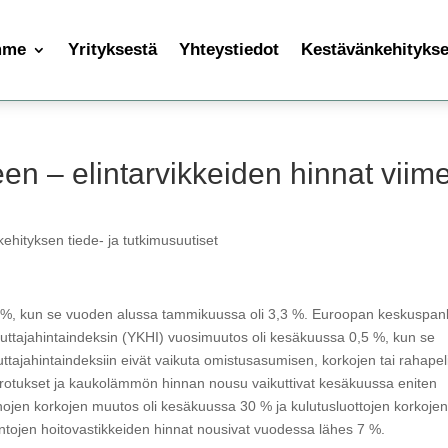
mme
Yrityksestä
Yhteystiedot
Kestävänkehityksen
een – elintarvikkeiden hinnat viim
ehityksen tiede- ja tutkimusuutiset
3 %, kun se vuoden alussa tammikuussa oli 3,3 %. Euroopan keskuspan
uttajahintaindeksin (YKHI) vuosimuutos oli kesäkuussa 0,5 %, kun se
tajahintaindeksiin eivät vaikuta omistusasumisen, korkojen tai rahapel
 korotukset ja kaukolämmön hinnan nousu vaikuttivat kesäkuussa eniten
nojen korkojen muutos oli kesäkuussa 30 % ja kulutusluottojen korkoje
tojen hoitovastikkeiden hinnat nousivat vuodessa lähes 7 %.