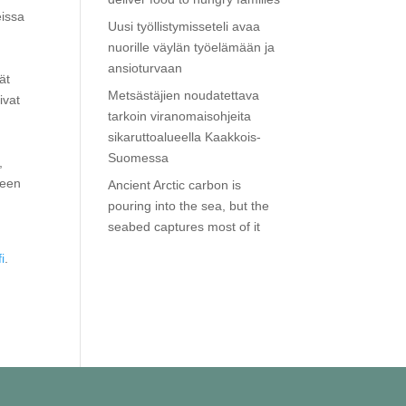
eissa
Uusi työllistymisseteli avaa
nuorille väylän työelämään ja
,
ansioturvaan
ät
Metsästäjien noudatettava
ivat
tarkoin viranomaisohjeita
sikaruttoalueella Kaakkois-
Suomessa
,
seen
Ancient Arctic carbon is
pouring into the sea, but the
seabed captures most of it
i
.