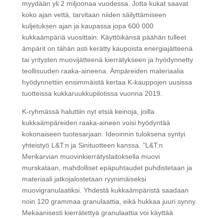
myydään yli 2 miljoonaa vuodessa. Jotta kukat saavat
koko ajan vettä, tarvitaan niiden säilyttämiseen
kuljetuksen ajan ja kaupassa jopa 600 000
kukkaämpäriä vuosittain. Käyttöikänsä päähän tulleet
ämpärit on tähän asti kerätty kaupoista energiajätteenä
tai yritysten muovijätteenä kierrätykseen ja hyödynnetty
teollisuuden raaka-aineena. Ämpäreiden materiaalia
hyödynnettiin ensimmäistä kertaa K-kauppojen uusissa
tuotteissa kukkaruukkupilotissa vuonna 2019.
K-ryhmässä haluttiin nyt etsiä keinoja, joilla
kukkaämpäreiden raaka-aineen voisi hyödyntää
kokonaiseen tuotesarjaan. Ideoinnin tuloksena syntyi
yhteistyö L&T:n ja Sinituotteen kanssa. ”L&T:n
Merikarvian muovinkierrätyslaitoksella muovi
murskataan, mahdolliset epäpuhtaudet puhdistetaan ja
materiaali jatkojalostetaan ryynimäiseksi
muovigranulaatiksi. Yhdestä kukkaämpäristä saadaan
noin 120 grammaa granulaattia, eikä hukkaa juuri synny.
Mekaanisesti kierrätettyä granulaattia voi käyttää