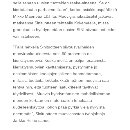
sellaisenaan uusien tuotteiden raaka-aineena. Se on
kiertotaloutta parhaimmillaan”, kertoo asiakkuuspäällikkö
Mikko Mäenpää L&T:lta. Muovigranulaattisäkit jatkavat
matkaansa Sinituotteen tehtaalle Kokemäelle, missä
granulaattia hyödynnetään uusien SINI-siivoustuotteiden
valmistukseen.
”Tällä hetkellä Sinituotteen siivousvälineiden
muoviraaka-aineesta noin 60 prosenttia on
kierrätysmuovia. Koska meillä on paljon osaamista
kierrätysmuovien käyttämisestä, pystyimme jo
ensimmäisten koeajojen jälkeen hahmottamaan,
millaisia tuotteita leikkokukkaämpärien muovista saa
tehtyä niin, että tuotteen laatukriteerit täyttyvät
täydellisesti. Muovin hyödyntäminen mahdollisimman
moneen kertaan on materiaalien tehokasta
uudelleenkäyttöä, johon pitää pyrkiä vielä nykyistä
enemmän”, Sinituotteen muoviosaston työnjohtaja
Jarkko Heino sanoo.