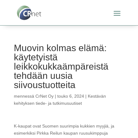
Muovin kolmas elämä:
käytetyistä
leikkokukkaämpäreistä
tehdään uusia
siivoustuotteita
mennessä
CrNet Oy
|
touko 6, 2024
|
Kestävän
kehityksen tiede- ja tutkimusuutiset
K-kaupat ovat Suomen suurimpia kukkien myyjiä, ja
esimerkiksi Pirkka Reilun kaupan ruusukimppuja