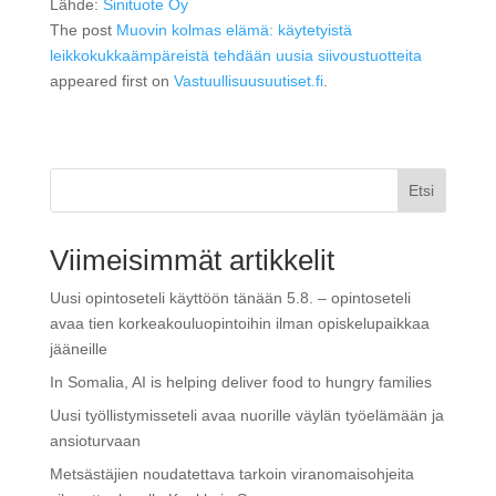
Lähde:
Sinituote Oy
The post
Muovin kolmas elämä: käytetyistä
leikkokukkaämpäreistä tehdään uusia siivoustuotteita
appeared first on
Vastuullisuusuutiset.fi
.
Etsi
Viimeisimmät artikkelit
Uusi opintoseteli käyttöön tänään 5.8. – opintoseteli
avaa tien korkeakouluopintoihin ilman opiskelupaikkaa
jääneille
In Somalia, AI is helping deliver food to hungry families
Uusi työllistymisseteli avaa nuorille väylän työelämään ja
ansioturvaan
Metsästäjien noudatettava tarkoin viranomaisohjeita