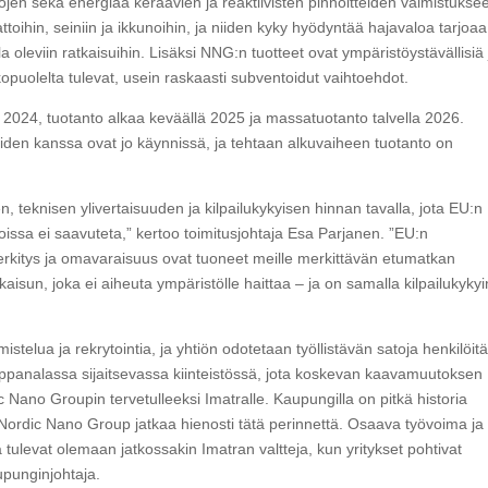
en sekä energiaa keräävien ja reaktiivisten pinnoitteiden valmistukse
toihin, seiniin ja ikkunoihin, ja niiden kyky hyödyntää hajavaloa tarjoaa
leviin ratkaisuihin. Lisäksi NNG:n tuotteet ovat ympäristöystävällisiä 
lkopuolelta tulevat, usein raskaasti subventoidut vaihtoehdot.
024, tuotanto alkaa keväällä 2025 ja massatuotanto talvella 2026.
den kanssa ovat jo käynnissä, ja tehtaan alkuvaiheen tuotanto on
en, teknisen ylivertaisuuden ja kilpailukykyisen hinnan tavalla, jota EU:n
oissa ei saavuteta,” kertoo toimitusjohtaja Esa Parjanen. ”EU:n
kitys ja omavaraisuus ovat tuoneet meille merkittävän etumatkan
aisun, joka ei aiheuta ympäristölle haittaa – ja on samalla kilpailukyky
lua ja rekrytointia, ja yhtiön odotetaan työllistävän satoja henkilöita
eppanalassa sijaitsevassa kiinteistössä, jota koskevan kaavamuutoksen
Nano Groupin tervetulleeksi Imatralle. Kaupungilla on pitkä historia
 Nordic Nano Group jatkaa hienosti tätä perinnettä. Osaava työvoima ja
tulevat olemaan jatkossakin Imatran valtteja, kun yritykset pohtivat
upunginjohtaja.