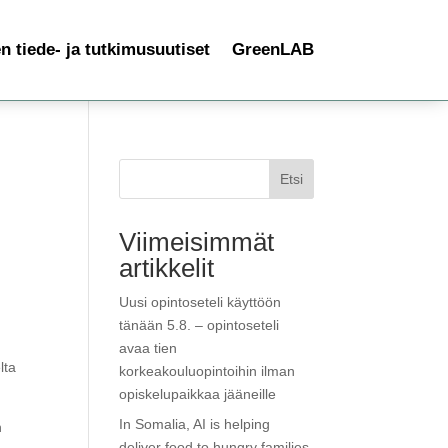
 tiede- ja tutkimusuutiset
GreenLAB
Etsi
Viimeisimmät
artikkelit
Uusi opintoseteli käyttöön
tänään 5.8. – opintoseteli
avaa tien
lta
korkeakouluopintoihin ilman
opiskelupaikkaa jääneille
In Somalia, AI is helping
n
deliver food to hungry families