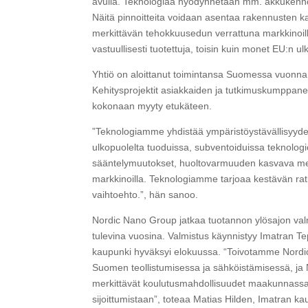
avulla. Teknologiaa hyödynnetään mm. akkukennoj
Näitä pinnoitteita voidaan asentaa rakennusten kat
merkittävän tehokkuusedun verrattuna markkinoilla o
vastuullisesti tuotettuja, toisin kuin monet EU:n u
Yhtiö on aloittanut toimintansa Suomessa vuonna 2
Kehitysprojektit asiakkaiden ja tutkimuskumppanei
kokonaan myyty etukäteen.
”Teknologiamme yhdistää ympäristöystävällisyyd
ulkopuolelta tuoduissa, subventoiduissa teknologi
sääntelymuutokset, huoltovarmuuden kasvava mer
markkinoilla. Teknologiamme tarjoaa kestävän ratk
vaihtoehto.”, hän sanoo.
Nordic Nano Group jatkaa tuotannon ylösajon valmiste
tulevina vuosina. Valmistus käynnistyy Imatran T
kaupunki hyväksyi elokuussa. “Toivotamme Nordic 
Suomen teollistumisessa ja sähköistämisessä, ja
merkittävät koulutusmahdollisuudet maakunnassa 
sijoittumistaan”, toteaa Matias Hilden, Imatran ka