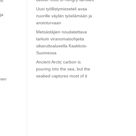
en.
Uusi työllistymisseteli avaa
ja
nuorille väylän työelämään ja
ansioturvaan
Metsästäjien noudatettava
tarkoin viranomaisohjeita
sikaruttoalueella Kaakkois-
Suomessa
Ancient Arctic carbon is
pouring into the sea, but the
seabed captures most of it
inen
̈