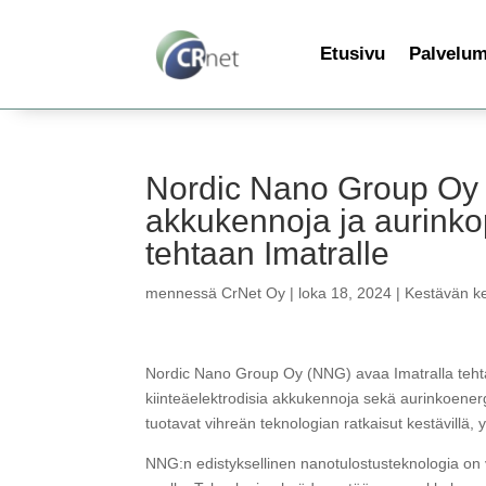
Etusivu
Palvelu
Nordic Nano Group Oy a
akkukennoja ja aurinko
tehtaan Imatralle
mennessä
CrNet Oy
|
loka 18, 2024
|
Kestävän ke
Nordic Nano Group Oy (NNG) avaa Imatralla tehtaan,
kiinteäelektrodisia akkukennoja sekä aurinkoenergi
tuotavat vihreän teknologian ratkaisut kestävillä, ymp
NNG:n edistyksellinen nanotulostusteknologia on v