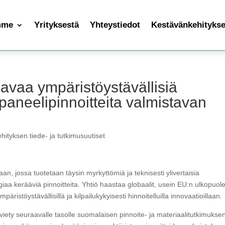
mme
Yrityksestä
Yhteystiedot
Kestävänkehityksen
vaa ympäristöystävällisiä
paneelipinnoitteita valmistavan
hityksen tiede- ja tutkimusuutiset
 jossa tuotetaan täysin myrkyttömiä ja teknisesti ylivertaisia
aa kerääviä pinnoitteita. Yhtiö haastaa globaalit, usein EU:n ulkopuole
äristöystävällisillä ja kilpailukykyisesti hinnoitelluilla innovaatioillaan.
iety seuraavalle tasolle suomalaisen pinnoite- ja materiaalitutkimukse