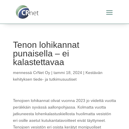
Tenon lohikannat
punaisella – ei
kalastettavaa
mennessä
CrNet Oy
|
tammi 18, 2024
|
Kestävän
kehityksen tiede- ja tutkimusuutiset
Tenojoen lohikannat olivat vuonna 2023 jo viidettä vuotta
peräkkäin syvässä aallonpohjassa. Kolmatta vuotta
jatkuneesta lohenkalastuskiellosta huolimatta vesistön
eri osille asetut kutukantatavoitteet eivät täyttyneet.
Tenojoen vesistön eri osista kerätyt monipuoliset