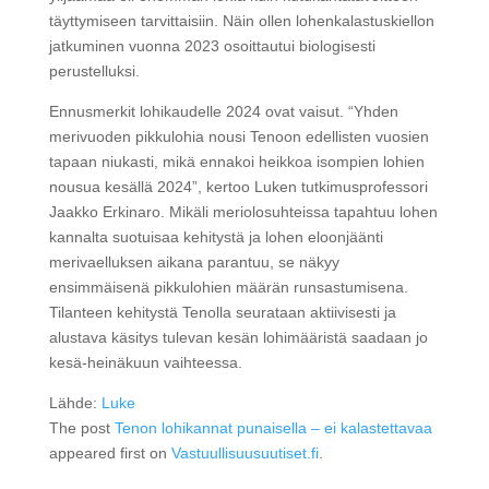
täyttymiseen tarvittaisiin. Näin ollen lohenkalastuskiellon
jatkuminen vuonna 2023 osoittautui biologisesti
perustelluksi.
Ennusmerkit lohikaudelle 2024 ovat vaisut. “Yhden
merivuoden pikkulohia nousi Tenoon edellisten vuosien
tapaan niukasti, mikä ennakoi heikkoa isompien lohien
nousua kesällä 2024”, kertoo Luken tutkimusprofessori
Jaakko Erkinaro. Mikäli meriolosuhteissa tapahtuu lohen
kannalta suotuisaa kehitystä ja lohen eloonjäänti
merivaelluksen aikana parantuu, se näkyy
ensimmäisenä pikkulohien määrän runsastumisena.
Tilanteen kehitystä Tenolla seurataan aktiivisesti ja
alustava käsitys tulevan kesän lohimääristä saadaan jo
kesä-heinäkuun vaihteessa.
Lähde:
Luke
The post
Tenon lohikannat punaisella – ei kalastettavaa
appeared first on
Vastuullisuusuutiset.fi
.