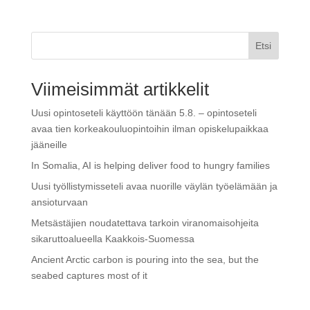
Etsi
Viimeisimmät artikkelit
Uusi opintoseteli käyttöön tänään 5.8. – opintoseteli
avaa tien korkeakouluopintoihin ilman opiskelupaikkaa
jääneille
In Somalia, AI is helping deliver food to hungry families
Uusi työllistymisseteli avaa nuorille väylän työelämään ja
ansioturvaan
Metsästäjien noudatettava tarkoin viranomaisohjeita
sikaruttoalueella Kaakkois-Suomessa
Ancient Arctic carbon is pouring into the sea, but the
seabed captures most of it