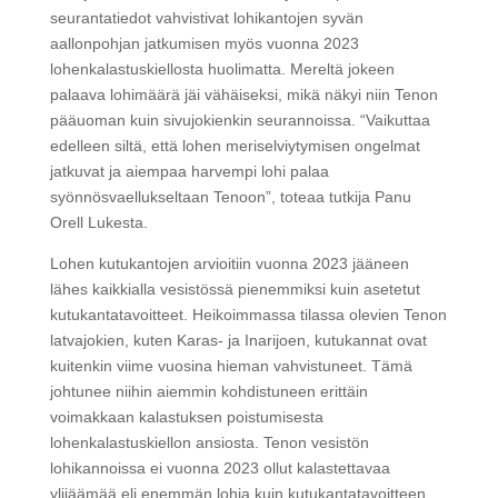
seurantatiedot vahvistivat lohikantojen syvän
aallonpohjan jatkumisen myös vuonna 2023
lohenkalastuskiellosta huolimatta. Mereltä jokeen
palaava lohimäärä jäi vähäiseksi, mikä näkyi niin Tenon
pääuoman kuin sivujokienkin seurannoissa. “Vaikuttaa
edelleen siltä, että lohen meriselviytymisen ongelmat
jatkuvat ja aiempaa harvempi lohi palaa
syönnösvaellukseltaan Tenoon”, toteaa tutkija Panu
Orell Lukesta.
Lohen kutukantojen arvioitiin vuonna 2023 jääneen
lähes kaikkialla vesistössä pienemmiksi kuin asetetut
kutukantatavoitteet. Heikoimmassa tilassa olevien Tenon
latvajokien, kuten Karas- ja Inarijoen, kutukannat ovat
kuitenkin viime vuosina hieman vahvistuneet. Tämä
johtunee niihin aiemmin kohdistuneen erittäin
voimakkaan kalastuksen poistumisesta
lohenkalastuskiellon ansiosta. Tenon vesistön
lohikannoissa ei vuonna 2023 ollut kalastettavaa
ylijäämää eli enemmän lohia kuin kutukantatavoitteen