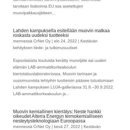
tarvitaan lisätoimia EU:ssa asetettujen
muovipakkausjätteen...
Lahden kampuksella esitellään muovin matkaa
roskasta uudeksi tuotteeksi
mennessä
CrNet Oy
|
elo 24, 2022
|
Kestävän
kehityksen tiede- ja tutkimusuutiset
Espoolaisista kouluista kerätty muovijäte sai uuden
elämän LAB-ammattikorkeakoulun
kiertotalouslaboratoriossa. Muovin tarinaan ja
uusiomuovista tehtyihin tuotteisiin pääsee tutustumaan
Lahden kampuksen LUJA-galleriassa 31.8.–30.9.2022.
LAB-ammattikorkeakoulun ja...
Muovin kemiallinen kierrätys: Neste hankki
oikeudet Alterra Energyn termokemialliseen
nesteytysteknologiaan Euroopassa
mennessä
CrNet Oy
|
kesä 27, 2022
|
Kestävän