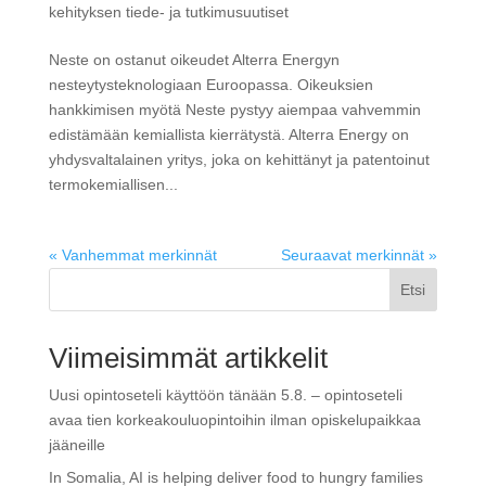
kehityksen tiede- ja tutkimusuutiset
Neste on ostanut oikeudet Alterra Energyn
nesteytysteknologiaan Euroopassa. Oikeuksien
hankkimisen myötä Neste pystyy aiempaa vahvemmin
edistämään kemiallista kierrätystä. Alterra Energy on
yhdysvaltalainen yritys, joka on kehittänyt ja patentoinut
termokemiallisen...
« Vanhemmat merkinnät
Seuraavat merkinnät »
Etsi
Viimeisimmät artikkelit
Uusi opintoseteli käyttöön tänään 5.8. – opintoseteli
avaa tien korkeakouluopintoihin ilman opiskelupaikkaa
jääneille
In Somalia, AI is helping deliver food to hungry families