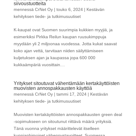
siivoustuotteita
mennessä
CrNet Oy
|
touko 6, 2024
|
Kestävän
kehityksen tiede- ja tutkimusuutiset
K-kaupat ovat Suomen suurimpia kukkien myyjiä, ja
esimerkiksi Pirkka Reilun kaupan ruusukimppuja
myydään yli 2 miljoonaa vuodessa. Jotta kukat saavat
koko ajan vettä, tarvitaan niiden säilyttämiseen
kuljetuksen ajan ja kaupassa jopa 600 000
kukkaämpäriä vuosittain....
Yritykset sitoutuvat vähentämään kertakäyttöisten
muovisten annospakkausten käyttöä
mennessä
CrNet Oy
|
tammi 17, 2024
|
Kestävän
kehityksen tiede- ja tutkimusuutiset
Muovisten kertakäyttöisten annospakkausten green deal
-sopimukseen on sitoutunut riittävä määrä yrityksiä.
Tänä vuonna yritykset määrittelevät itselleen
kunnianhimoiset vähennystavoitteet. Suomessa