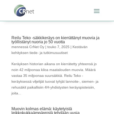
Reilu Teko -säkkikeräys on kierrättänyt muovia ja
työllistänyt nuoria jo 50 vuotta
mennessä
CrNet Oy
|
touko 7, 2025
|
Kestävän
kehityksen tiede- ja tutkimusuutiset
Keräyksen historian aikana on kierrätetty yhteensä jo
noin 42 miljoonaa kiloa maatalouden muovia. Määrä
vastaa 35 miljoonaa suursäkkiä. Reilu Teko -
keräyksessä viljelijät tuovat tyhjät lannoite-, siemen- ja
rehusäkit paikallisiin 4H-yhdistysten keräyspisteisiin,
joita...
Muovin kolmas elämä: käytetyistä
leikkokukkaämpäreistä tehdään uusia